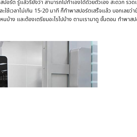
ปอร์ต รู้แล้วรึยังว่า สามารถไปทำเองได้ด้วยตัวเอง สะดวก รวดเ
ะใช้เวลาไม่เกิน 15-20 นาที ก็ทำพาสปอร์ตเสร็จแล้ว บอกเลยว่าขั
นไหนบ้าง และต้องเตรียมอะไรไปบ้าง ตามเรามาดู ขั้นตอน ทำพาสป