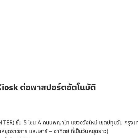
้ Kiosk ต่อพาสปอร์ตอัตโนมัติ
 CENTER) ชั้น 5 โซน A ถนนพญาไท แขวงวังใหม่ เขตปทุมวัน กรุง
วันหยุดราชการ และเสาร์ – อาทิตย์ ที่เป็นวันหยุดยาว)