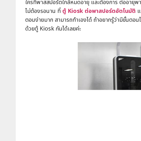
ใครที่พาสสปอร์ตใกล้หมดอายุ และต้องการ ต่ออายุพาส
ไม่ต้องรอนาน ที่
ตู้ Kiosk ต่อพาสปอร์ตอัตโนมัติ
แล
ตอนง่ายมาก สามารถทำเองได้ ถ้าอยากรู้ว่ามีขั้นตอ
ด้วยตู้ Kiosk กันได้เลยค่ะ
casinovega
casinovega.online
mgs888
mgs888.vip
juth88
faw99
เครดิตฟรี
บาคาร่าเครดิตฟรี
เครดิตฟรีบาคาร่า
บาคาร่าสด