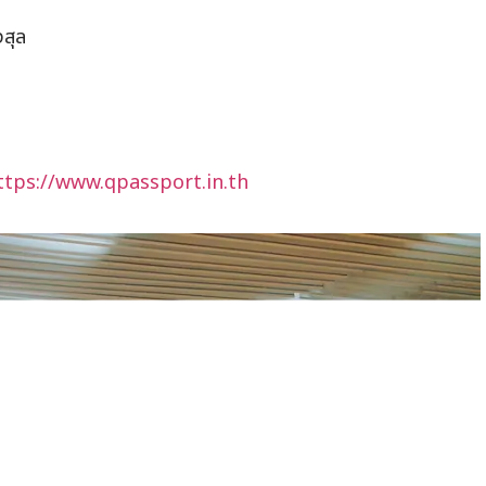
สุล
ttps://www.qpassport.in.th