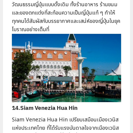
วัฒนธรรมญี่ปุ่นแบบดั้งเดิม ทั้งร้านอาหาร ร้านขนม
และของตกแต่งที่สะท้อนความเป็นญี่ปุ่นแท้ ๆ ทำให้
ทุกคนได้สัมผัสกับบรรยากาศและเสน่ห์ของญี่ปุ่นในยุค
โบราณอย่างเต็มที่
14.Siam Venezia Hua Hin
Siam Venezia Hua Hin เปรียบเสมือนเมืองเวนิส
แห่งประเทศไทย ที่ได้รับแรงบันดาลใจจากเมืองเวนิส