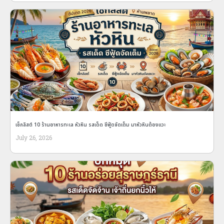
เช็กลิสต์ 10 ร้านอาหารทะเล หัวหิน รสเด็ด ซีฟู้ดจัดเต็ม มาหัวหินต้องแวะ
July 26, 2026