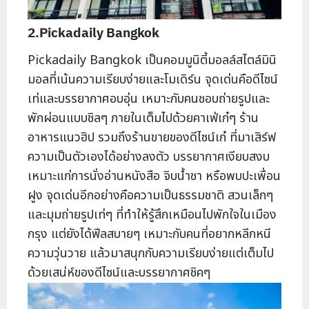
2.Pickadaily Bangkok
Pickadaily Bangkok เป็นคอมมูนิตี้มอลล์สไตล์มินิ
มอลที่เน้นความเรียบง่ายและโมเดิร์น จุดเด่นคือดีไซน์
เท่และบรรยากาศอบอุ่น เหมาะกับคนชอบถ่ายรูปและ
พักผ่อนแบบชิลๆ ภายในเต็มไปด้วยคาเฟ่เก๋ๆ ร้าน
อาหารแนวฮิป รวมถึงร้านขายของดีไซน์เก๋ ที่มาเสิร์ฟ
ความเป็นตัวเองได้อย่างลงตัว บรรยากาศเงียบสงบ
เหมาะแก่การนั่งอ่านหนังสือ จิบน้ำชา หรือพบปะเพื่อน
ฝูง จุดเด่นอีกอย่างคือความเป็นธรรมชาติ สวนเล็กๆ
และมุมถ่ายรูปเท่ๆ ที่ทำให้รู้สึกเหมือนไปพักใจในเมือง
กรุง แต่ยังได้ฟีลสบายๆ เหมาะกับคนที่อยากหลีกหนี
ความวุ่นวาย แล้วมาสนุกกับความเรียบง่ายแต่เต็มไป
ด้วยเสน่ห์ของดีไซน์และบรรยากาศชิคๆ