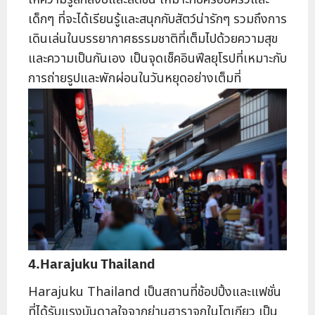
เด็กๆ ที่จะได้เรียนรู้และสนุกกับสัตว์น่ารักๆ รวมถึงการ
เดินเล่นในบรรยากาศธรรมชาติที่เต็มไปด้วยความสุข
และความเป็นกันเอง เป็นจุดเช็คอินฟีลยุโรปที่เหมาะกับ
การถ่ายรูปและพักผ่อนในวันหยุดอย่างเต็มที่
4.Harajuku Thailand
Harajuku Thailand เป็นสถานที่ช้อปปิ้งและแฟชั่น
ที่ได้รับแรงบันดาลใจจากย่านฮาราจูกุในโตเกียว เป็น