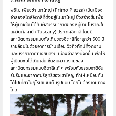
พรีโม เพียซซ่า เขาใหญ่ (Primo Piazza) เป็นเมือง
จำลองสไตล์อิตาลีที่ตั้งอยู่ในเขาใหญ่ ซึ่งสร้างขึ้นเพื่อ
ให้ผู้มาเยือนได้สัมผัสบรรยากาศของหมู่บ้านโบราณใน
แคว้นทัสคานี (Tuscany) ประเทศอิตาลี โดยมี
สถาปัตยกรรมแบบดั้งเดิมของอิตาลีที่อายุกว่า 500 ปี
รายล้อมไปด้วยอาคารบ้านเรือน วิวทิวทัศน์ที่งดงาม
และบรรยากาศที่เงียบสงบ เมืองจำลองนี้จัดขึ้นเพื่อให้
ผู้เยี่ยมชมได้เดินเล่น ชื่นชมความงามของ
สถาปัตยกรรมแบบอิตาลีแท้ ๆ พร้อมกับธรรมชาติอัน
ร่มรื่นและอากาศบริสุทธิ์ของเขาใหญ่ ทำให้เหมือนกับ
ได้ไปเที่ยวในยุโรปแบบเต็มรูปแบบ โดยไม่ต้องเดินทาง
ไกล