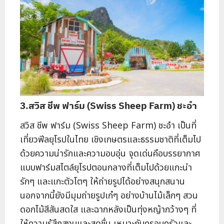
3.สวิส ชีพ ฟาร์ม (Swiss Sheep Farm) ชะอำ
สวิส ชีพ ฟาร์ม (Swiss Sheep Farm) ชะอำ เป็นที่
เที่ยวฟีลยุโรปในไทย เชิงเกษตรและธรรมชาติที่เต็มไป
ด้วยความน่ารักและความอบอุ่น จุดเด่นคือบรรยากาศ
แบบฟาร์มสไตล์ยุโรปตอนกลางที่เต็มไปด้วยแกะน่า
รักๆ และแกะตัวโตๆ ให้ถ่ายรูปได้อย่างสนุกสนาน
นอกจากนี้ยังมีมุมถ่ายรูปเก๋ๆ อย่างบ้านไม้เล็กๆ สวน
ดอกไม้สีสันสดใส และฉากหลังเป็นทุ่งหญ้ากว้างๆ ที่
ให้ความรู้สึกสงบและสดชื่น เหมาะกับครอบครัวและ