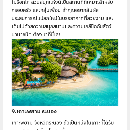
โมร็อกโก สวนสนุกแห่งนี้เป็นสถานที่ที่เหมาะสำหรับ
ครอบครัว และกลุ่มเพื่อน ถ้าคุณอยากสัมผัส
ประสบการณ์แปลกใหม่ในบรรยากาศที่สวยงาม และ
เต็มไปด้วยความสนุกสนานและความใกล้ชิดกับสัตว์
นานาชนิด ต้องมาที่นี่เลย
9.เกาะพยาม ระนอง
เกาะพยาม จังหวัดระนอง ถือเป็นหนึ่งในเกาะที่ได้รับ