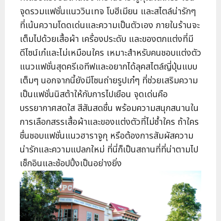
จุดรวมแฟชั่นแนววินเทจ โบฮีเมียน และสไตล์น่ารักๆ
ที่เน้นความโดดเด่นและความเป็นตัวเอง ภายในร้านจะ
เต็มไปด้วยเสื้อผ้า เครื่องประดับ และของตกแต่งที่มี
ดีไซน์เก๋และไม่เหมือนใคร เหมาะสำหรับคนชอบแต่งตัว
แนวแฟชั่นสุดครีเอทีฟและอยากได้ลุคสไตล์ญี่ปุ่นแบบ
เต็มๆ นอกจากนี้ยังมีโซนถ่ายรูปเก๋ๆ ที่ช่วยเสริมความ
เป็นแฟชั่นนิสต้าให้กับการไปเยือน จุดเด่นคือ
บรรยากาศสดใส สีสันสดชื่น พร้อมความสนุกสนานใน
การเลือกสรรเสื้อผ้าและของแต่งตัวที่ไม่ซ้ำใคร ถ้าใคร
ชื่นชอบแฟชั่นแนวฮาราจูกุ หรือต้องการสัมผัสความ
น่ารักและความแปลกใหม่ ที่นี่ก็เป็นสถานที่ที่น่าตามไป
เช็กอินและช้อปปิ้งเป็นอย่างยิ่ง