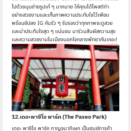
ไปด้วยมุมถ่ายรูปเก๋ ๆ มากมาย ให้คุณได้โพสต์ท่า
อย่างสวยงามและเก็บภาพความประทับใจไว้เพียบ
พร้อมอัปลง IG กันรัว ๆ รับรองว่าทุกภาพจะดูสวย
และน่าประทับใจสุด ๆ แน่นอน มาร่วมสัมผัสความสุข
และความสวยงามในเมืองนอกใจกลางพัทยากันเถอะ!
12.เดอะพาซิโอ พาร์ค (The Paseo Park)
เดอะ พาซิโอ พาร์ค กาญจนาภิเษก เป็นศูนย์การค้า