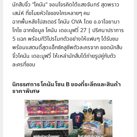
นักสืบจิ๋ว “โคนัน” จอมโจรคิดใต้แสงจันทร์ สุดพราว
เสน่ห์ ที่ขโมยหัวใจของใครหลายๆ คน
ฉากพื้นหลังโปสเตอร์ โคนัน OVA โดย อ.อาโอยามา
โกโช ฉากข้อมูล โคนัน เดอะมูฟวี่ 27 | ปริศนาปราการ
5 แฉก พร้อมทีวีโปรโมทตัวอย่างให้แฟนๆ ได้รับชม
พร้อมแสตนดี้สุดแอ็กซ์คลูซีพตัวละครจาก ยอดนักสืบ
จิ๋วโคนัน เดอะมูฟวี่ ให้เหล่านักสืบได้ถ่ายรูปคู่กับตัว
ละครที่ชอบ
นิทรรศการ โคนัน โซน B ของที่ระลึกและสินค้า
ราคาพิเศษ