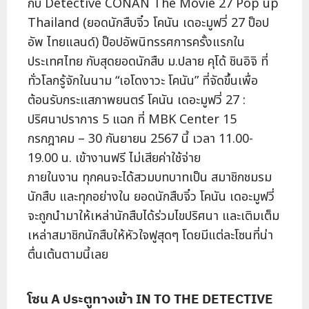
กับ Detective CONAN The Movie 27 Pop up
Thailand (ยอดนักสืบจิ๋ว โคนัน เดอะมูฟวี่ 27 ป็อป
อัพ ไทยแลนด์) ป็อปอัพนิทรรศการครั้งแรกใน
ประเทศไทย กับสุดยอดนักสืบ ม.ปลาย คุโด้ ชินอิจิ ที่
ทั่วโลกรู้จักในนาม “เอโดงาวะ โคนัน” ที่จัดขึ้นเพื่อ
ต้อนรับกระแสภาพยนตร์ โคนัน เดอะมูฟวี่ 27 :
ปริศนาปราการ 5 แฉก ที่ MBK Center 15
กรกฎาคม – 30 กันยายน 2567 นี้ เวลา 11.00-
19.00 น. เข้างานฟรี ไม่เสียค่าใช้จ่าย
ภายในงาน ทุกคนจะได้สวมบทบาทเป็น สมาชิกชมรม
นักสืบ และทุกอย่างใน ยอดนักสืบจิ๋ว โคนัน เดอะมูฟวี่
จะถูกนำมาให้เหล่านักสืบได้ร่วมไขปริศนา และเติมเต็ม
เหล่าสมาชิกนักสืบให้หัวใจฟูสุดๆ โดยมีแต่ละโซนที่น่า
ตื่นเต้นตามนี้เลย
โซน A ประตูทางเข้า IN TO THE DETECTIVE