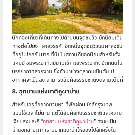
นักท่องเที่ยวที่เดินทางไปด้านบนจุดชมวิว มักนิยมเดิน
ทางต่อไปยัง “ผาสวรรค์” อีกหนึ่งจุดชมวิวบนผาสูงชัน
ที่อยู่ไม่ไกลกันมาก ที่นี่เป็นสถานที่ยอดนิยมสำหรับตั้ง
แคมป์ ชมพระอาทิตย์ยามเช้า และพระอาทิตย์ตกดินใน
บรรยากาศสวยงาม ยิ่งถ้ามาช่วงตุลาคมเป็นต้นไป
อากาศจะเย็นลง สามารถสัมผัสธรรมชาติงดงามเต็มที่
8. อุทยานแห่งชาติภูผาม่าน
สำหรับใครที่อยากตามหา ที่พักผ่อน ใกล้กรุงเทพ
แบบใช้เวลาไม่นาน แต่ได้สัมผัสกับธรรมชาติและความ
เงียบสงบล่ะก็ “
อุทยานแห่งชาติภูผาม่าน
” คงจะเป็น
ม้านอกสายตาที่เราอยากแนะนำให้ลองไปสักครั้งใน