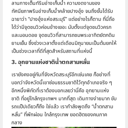
ลานกางเต็นท์ริมอ่างเก็บน้ำ ความงดงามของ
ทัศนียภาพริมอ่างเก็บน้ำคล้ายปางอุ๋ง จนถึงขั้นได้รับ
ฉายาว่า “ปางอุ๋งแห่งสระบุรี” แต่อย่างไรก็ตาม ที่นี่ถือ
ได้ว่ามีจุดชมวิวค่อนข้างเยอะ นับตั้งแต่จุดชมวิวครก
และมอนดอย จุดชมวิวที่สามารถชมพระอาทิตย์ตกดิน
ยามเย็น ซึ่งช่วงเวลาตั้งแต่เดือนมิถุนายนเป็นต้นยกให้
เป็นช่วงเวลาที่ดีที่สุดสำหรับสถานที่แห่งนี้
3. อุทยานแห่งชาติน้ำตกสามหลั่น
เรายังคงอยู่กันที่จังหวัดสระบุรีอีกเช่นเคย ก็อย่างที่
บอกว่าจังหวัดนี้เขาซ่อนธรรมชาติไว้ทุกอำเภอจริง ๆ
อีกหนึ่งพิกัดที่เราต้องบอกเลยว่านี่คือ อุทยานแห่ง
ชาติ ที่อยู่ใกล้กรุงเทพฯ มากที่สุด เดินทางง่ายมาก ขับ
รถแป๊ปเดียวก็ถึง ใช่แล้ว เรากำลังพูดถึง “น้ำตกสาม
หลั่น” ที่พักผ่อน ใกล้กรุงเทพ ยอดฮิตของคนภาค
กลาง