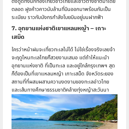
ดึงดูดทั้งนักท่องเที่ยวชาวไทยและชาวต่างชาติมาโดย
ตลอด ฝูงค้าวคาวนับล้านที่บินออกมาพร้อมกันเป็น
ระเบียบ ราวกับมังกรกำลังโบยบินอยู่บนฝากฟ้า
7. อุทยานแห่งชาติเขาแหลมหญ้า
–
เกาะ
เสม็ด
ใครว่าหน้าฝนจะเที่ยวทะเลไม่ได้ ไม่ใช่เรื่องจริงเลยจ้า
จะฤดูไหนทะเลไทยก็สวยงามเสมอ แต่ถ้าให้แนะนำ
อุทยานแห่งชาติ ที่เป็นทะเล และอยู่ใกล้กรุงเทพฯ สุด
ก็ต้องเป็นที่เขาแหลมหญ้า เกาะเสม็ด จังหวัดระยอง
สถานที่ที่ผสมผสานความงดงามของทะเลอ่าวไทย
และเส้นทางศึกษาธรรมชาติคล้ายทุ่งหญ้าสะวันนา