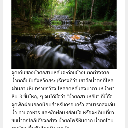
จุดเด่นของน้ำตกสามหลั่นจะค่อนข้างแตกต่างจาก
น้ำตกอื่นในจังหวัดสระบุรีตรงที่ว่า เขาคือน้ำตกที่ไหล
ผ่านลานหินทรายกว้าง ไหลลดหลั่นลงมาตามหน้าผา
หิน 3 ชั้นใหญ่ ๆ จนได้ชื่อว่า “น้ำตกสามหลั่น” ที่นี่คือ
จุดพักผ่อนยอดนิยมสำหรับครอบครัว สามารถลงเล่น
น้ำ ทานอาหาร และพักผ่อนหย่อนใจ หรือจะเดินเที่ยว
ชมน้ำตกใกล้เคียงอย่าง น้ำตกโพธิ์หินดาด น้ำตกโตน