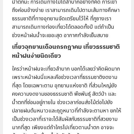
น้ำตกนะ การเดินทางไม่ได้ลำบากอย่างที่คิด การเข้า
ถึงค่อนข้างง่าย เราสามารถเดินไปตามเส้นทางศึกษา
ธรรมชาติที่ทางอุทยานจัดเตรียมไว้ให้ ที่ภูซางเรา
สามารถเดินทางท่องเที่ยวได้ตลอดทั้งปี แต่ถ้าเป็น
ช่วงหน้าฝนน้ำจะเยอะสุด อากาศกำลังเย็นสบาย
เที่ยวอุทยานเดือนกรกฎาคม เที่ยวธรรมชาติ
หน้าฝนง่ายนิดเดียว
ใครว่าหน้าฝนจะเที่ยวลำบาก บอกได้เลยว่าคิดผิดมาก
เพราะหน้าฝนนี่แหละคือช่วงเวลาที่ธรรมชาติงดงาม
ที่สุด โดยเฉพาะตาม อุทยานแห่งชาติ ที่ส่วนใหญ่ยัง
คงความงดงามของธรรมชาติ พืชพันธุ์ สัตว์ป่า และ
น้ำตกที่ซ่อนอยู่ภายใน ช่วงเวลาก่อนส่งไม้ต่อไปยัง
ปลายฝนต้นหนาวและฤดูหนาวที่กำลังจะตามหา ยกให้
เป็นช่วงเวลาที่เราจะได้สัมผัสกับธรรมชาติที่สวยงาม
มากที่สุด เพียงแต่ถ้าใครไปเที่ยวตามน้ำตก อาจจะ