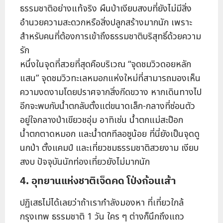
ธรรมชาติอย่างแท้จริง ผืนป่าเงียบสงบที่ยังไม่มีสิ่ง
อำนวยความสะดวกหรือสิ่งปลูกสร้างมากนัก เพราะ
สำหรับคนที่ต้องการเข้าถึงธรรมชาติบริสุทธิ์ด้วยความ
รัก
หนึ่งในจุดที่สวยที่สุดคือบริเวณ “จุดชมวิวดอยหลัก
แสน” จุดชมวิวทะเลหมอกแห่งใหม่ที่สามารถมองเห็น
ความงดงามโดยปราศจากสิ่งกีดขวาง หากเดินทางไป
อีกจะพบกับน้ำตกลับตั้งแต่ขนาดเล็ก-กลางที่ซ่อนตัว
อยู่ใจกลางป่าเขียวชอุ่ม อาทิเช่น น้ำตกแม่สะป๊อก
น้ำตกตาดหมอก และน้ำตกทีลอซูน้อย ที่นี่ยังเป็นจุดดู
นกป่า ตั้งแคมป์ และเที่ยวชมธรรมชาติสวยงาม เงียบ
สงบ ปัจจุบันนักท่องเที่ยวยังไม่มากนัก
4. อุทยานแห่งชาติเจ็ดคด โป่งก้อนเส้า
ปฏิเสธไม่ได้เลยว่าถ้าเรากำลังมองหา ที่เที่ยวใกล้
กรุงเทพ ธรรมชาติ 1 วัน ใคร ๆ ต่างก็นึกถึงแถว