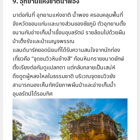
9. อุทยานแห่งชาติน้ำพอง
มาต่อกันที่ อุทยานแห่งชาติ น้ำพอง ครอบคลุมพื้นที่
จังหวัดขอนแก่นและบางส่วนของชัยภูมิ ตัวอุทยานตั้ง
ขนานกับอ่างเก็บน้ำเขื่อนอุบลรัตน์ รายล้อมไปด้วยผืน
ป่าเต็งรังและป่าเบญจพรรณ
แลนด์มาร์คยอดนิยมที่ได้รับความสนใจจากนักท่อง
เที่ยวคือ “จุดชมวิวหินช้างสี” ก้อนหินทรายขนาดยักษ์
ตั้งเรียงต่อกันดูแปลกตา แต่กลับกลายเป็นเสน่ห์
ดึงดูดผู้หลงใหลในธรรมชาติ บริเวณจุดชมวิวยัง
สามารถมองเห็นทัศนียภาพผืนป่าและอ่างเก็บน้ำ
อุบลรัตน์ได้รอบทิศ