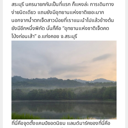
สระบุรี นครนายกกันเป็นที่แรก ก็แหงล่ะ การเดินทาง
ง่ายนิดเดียว แถมยังมีอุทยานแห่งชาติเยอะมาก
นอกจากน้ำตกเจ็ดสาวน้อยที่เราแนะนำไปแล้วข้างต้น
ยังมีอีกหนึ่งพิกัด นั่นก็คือ “อุทยานแห่งชาติเจ็ดคด
โป่งก่อนเส้า” อ.แก่งคอย จ.สระบุรี
ที่นี่คือจุดตั้งแคมป์ยอดนิยม แลนด์มาร์คของที่นี่คือ