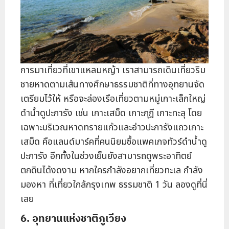
การมาเที่ยวที่เขาแหลมหญ้า เราสามารถเดินเที่ยวริม
ชายหาดตามเส้นทางศึกษาธรรมชาติที่ทางอุทยานจัด
เตรียมไว้ให้ หรือจะล่องเรือเที่ยวตามหมู่เกาะเล็กใหญ่
ดำน้ำดูปะการัง เช่น เกาะเสม็ด เกาะกุฎี เกาะทะลุ โดย
เฉพาะบริเวณหาดทรายแก้วและอ่าวปะการังแถวเกาะ
เสม็ด คือแลนด์มาร์คที่คนนิยมซื้อแพคเกจทัวร์ดำน้ำดู
ปะการัง อีกทั้งในช่วงเย็นยังสามารถดูพระอาทิตย์
ตกดินได้งดงาม หากใครกำลังอยากเที่ยวทะเล กำลัง
มองหา ที่เที่ยวใกล้กรุงเทพ ธรรมชาติ 1 วัน ลองดูที่นี่
เลย
6. อุทยานแห่งชาติภูเวียง