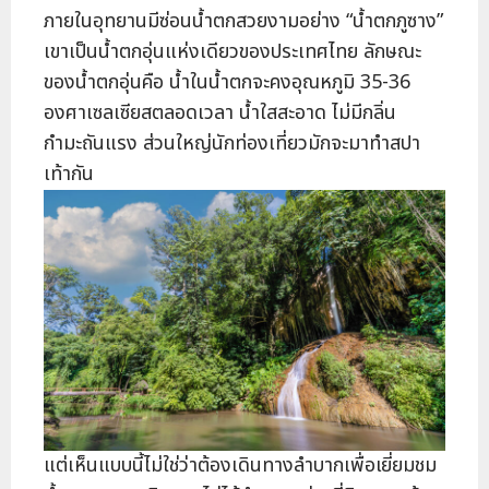
ภายในอุทยานมีซ่อนน้ำตกสวยงามอย่าง “น้ำตกภูซาง”
เขาเป็นน้ำตกอุ่นแห่งเดียวของประเทศไทย ลักษณะ
ของน้ำตกอุ่นคือ น้ำในน้ำตกจะคงอุณหภูมิ 35-36
องศาเซลเซียสตลอดเวลา น้ำใสสะอาด ไม่มีกลิ่น
กำมะถันแรง ส่วนใหญ่นักท่องเที่ยวมักจะมาทำสปา
เท้ากัน
แต่เห็นแบบนี้ไม่ใช่ว่าต้องเดินทางลำบากเพื่อเยี่ยมชม