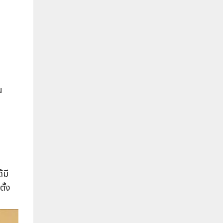
น
้มี
ั้ง