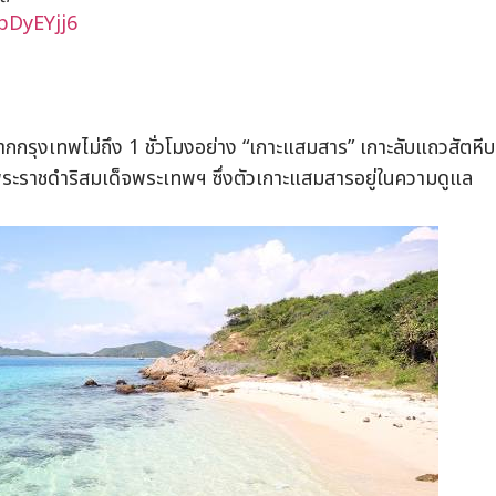
pDyEYjj6
จากกรุงเทพไม่ถึง 1 ชั่วโมงอย่าง “เกาะแสมสาร” เกาะลับแถวสัตหีบ
กพระราชดำริสมเด็จพระเทพฯ ซึ่งตัวเกาะแสมสารอยู่ในความดูแล