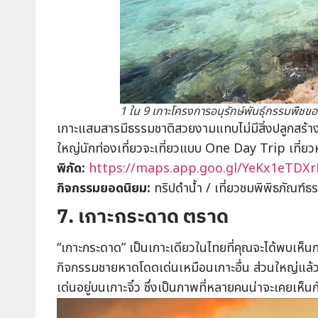
1 ใน 9 เกาะโครงการอนุรักษ์พันธุ์กรรมพืชขอ
เกาะแสมสารมีธรรมชาติสวยงามแทบไม่มีสิ่งปลูกสร้าง
ใหญ่นักท่องเที่ยวจะเที่ยวแบบ One Day Trip เที่ยว
พิกัด:
https://maps.app.goo.gl/YeKx1eTDX
กิจกรรมยอดนิยม
:
ทริปดำน้ำ / เที่ยวชมพิพิธภัณฑ์
7. เกาะกระดาด ตราด
“เกาะกระดาด” เป็นเกาะเดียวในไทยที่คุณจะได้พบเห็นกวา
กิจกรรมชายหาดโดดเด่นเหมือนเกาะอื่น ส่วนใหญ่แล้วนั
เด่นอยู่บนเกาะจิ๋ว ซึ่งเป็นภาพที่หลายคนน่าจะเคยเห็