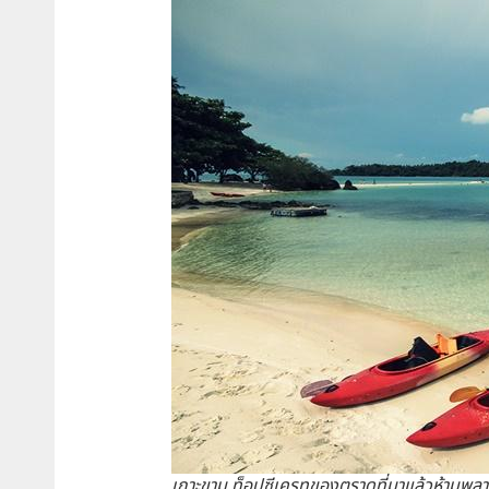
เกาะขาม ท็อปซีเครทของตราดที่มาแล้วห้ามพล