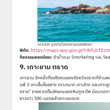
เกาะสาก จุดดำน้ำสวยงามของพัทยา
พิกัด:
https://maps.app.goo.gl/Y4Vh2cfZz
กิจกรรมยอดนิยม
:
ดำน้ำแบบ Snorkeling และ Sea W
9. เกาะขาม ตราด
เกาะขาม อีกหนึ่งท็อปซีเครมของจังหวัดตราดที่ห้ามพล
แพ้ 3 เกาะขึ้นชื่ออย่าง เกาะหมาก เกาะช้าง และเกาะ
ตราด” ชายหาดเป็นลักษณะของหินภูเขาไฟ มีแนวปะกา
ยาวกว่า 300 เมตรคล้ายทะเลแหวก