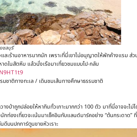
งชลบุรี
และร้านอาหารมากนัก เพราะที่นี่เขาไม่อนุญาตให้พักค้างแรม ส่ว
หาดในสัตหีบ แล้วนั่งเรือมาเที่ยวชมแบบไป-กลับ
rN9HT1t9
ธรรมชาติทางทะเล / เดินชมเส้นทางศึกษาธรรมชาติ
งป่าถูกปล่อยให้หากินทั่วเกาะมากกว่า 100 ตัว มาที่นี่อาจจะไม่ได
กท่องเที่ยวจะเน้นมาเช็คอินกับแลนด์มาร์คอย่าง “ต้นกระดาด” ที่ต
นกันดีบนปกการ์ตูนขายหัวเราะ