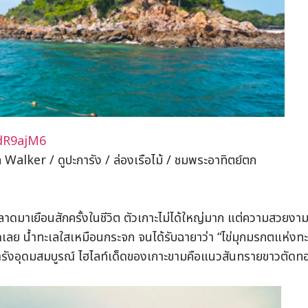
ndR9ajM6
alker / ดูปะการัง / ล่องเรือไม้ / ชมพระอาทิตย์ตก
าดมาเยือนสักครั้งในชีวิต ตัวเกาะไม่ได้ใหญ่มาก แต่ความสวยงามใ
กูดเลย น้ำทะเลใสเหมือนกระจก จนได้รับฉายาว่า “ไข่มุกมรกตแห่งท
รังอุดมสมบูรณ์ ไฮไลท์เด็ดของเกาะขามคือแนวสันทรายขาวตัดท