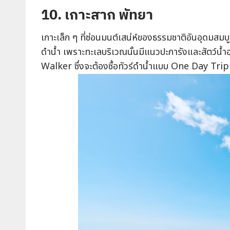
10. เกาะสาก พัทยา
เกาะเล็ก ๆ ที่ซ่อนมนต์เสน่ห์ของธรรมชาติอันอุดมสมบู
ดำน้ำ เพราะทะเลบริเวณนั้นมีแนวปะการังและสัตว์น้
Walker ซึ่งจะต้องซื้อทัวร์ดำน้ำแบบ One Day Trip 