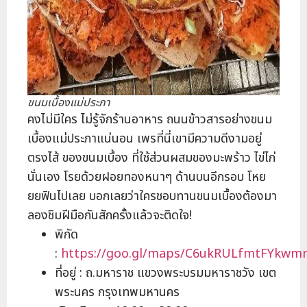
ขนมเบื้องแม่ประภา
คงไม่มีใคร ไม่รู้จักร้านอาหาร ถนนข้าวสารอย่างขนม
เบื้องแม่ประภาแน่นอน เพรที่นี่เขามีความดีงามอยู่
ตรงไส้ ของขนมเบื้อง ที่ใช้ส่วนผสมของมะพร้าว ไข่ไก่
นั่นเอง โรยด้วยฝอยทองหนาๆ ด้านบนอีกรอบ โหย
ยยฟินไปเลย บอกเลยว่าใครชอบทานขนมเบื้องต้องมา
ลองชิมฝีมือกันสักครั้งแล้วจะติดใจ!
พิกัด
:
https://goo.gl/maps/C6ukRULfmtFYkwm
ที่อยู่ : ถ.มหาราช แขวงพระบรมมหาราชวัง เขต
พระนคร กรุงเทพมหานคร