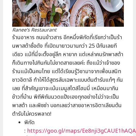
Ranee’s Restaurant
ร้านอาหาร ถนนข้าวสาร อีกหนึ่งพิกัดที่เรียกว่าเป็นร้า
นพาสต้าชื่อดัง ที่เปิดมายาวนานกว่า 25 ปีกันเลยที
เดียว แม้ที่นี่จะตั้งอยู่ลึก หายาก แต่เหล่าคนรักพาสต้า
ก็เดินทางไปกินกันไม่ขาดสายเลยค่ะ ถึงแม้ว่าเจ้าของ
ร้านแม้เป็นคนไทย แต่ได้เรียนรู้วิชามาจากเพื่อนสนิท
ชาวอิตาลี ทำให้ได้สูตรลับเฉพาะแบบต้นตำรับแท้ๆ กัน
เลย ที่สำคัญเขาจะเน้นเมนูสไตล์โฮมมี่ เหมือนมากิน
ข้าวที่บ้าน พิถีพิถันนวดแป้งเองทุกอย่างไม่ว่าจะเป็น
พาสต้า และพิซซ่า บอกเลยว่าสายอาหารอิตาเลียนต้น
ตำรับไม่ควรพลาด!
พิกัด
:
https://goo.gl/maps/Ee8nji3gCAUE1hAQA