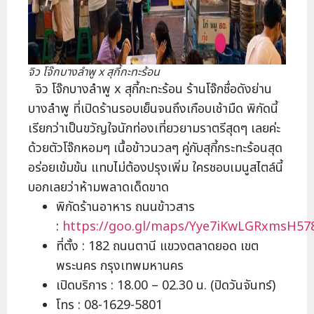
จิว โจ๊กบางลำพู x สุกี้กะทะร้อน
จิว โจ๊กบางลำพู x สุกี้กะทะร้อน ร้านโจ๊กชื่อดังย่าน
บางลำพู ที่เปิดร้านรอบเย็นจนถึงเกือบเช้ามืด พิกัดนี้
เรียกว่าเป็นขวัญใจนักท่องเที่ยวยามราตรีสุดๆ เลยค่ะ
ด้วยตัวโจ๊กหอมๆ เนื้อข้าวนวลๆ คู่กับสุกี้กระทะร้อนสุด
อร่อยเข้มข้น แทบไม่ต้องปรุงเพิ่ม ใครชอบเมนูสไตล์นี้
บอกเลยว่าห้ามพลาดเด็ดขาด
พิกัดร้านอาหาร ถนนข้าวสาร
:
https://goo.gl/maps/Yye7iKwLGRxmsH57
ที่ตั้ง : 182 ถนนตานี แขวงตลาดยอด เขต
พระนคร กรุงเทพมหานคร
เปิดบริการ : 18.00 – 02.30 น. (ปิดวันจันทร์)
โทร : 08-1629-5801