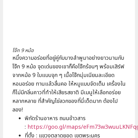
โจ๊ก 9 หม้อ
หนึ่งความอร่อยที่อยู่คู่กับบางลำพูมาอย่างยาวนานกับ
โจ๊ก 9 หม้อ จุดเด่นของเขาก็คือโจ๊กร้อนๆ พร้อมเสิร์ฟ
จากหม้อ 9 ใบแบบจุก ๆ เนื้อโจ๊กนุ่มเนียนละเอียด
หอมอร่อย ทานแล้วลื่นคอ ให้หมูแบบจัดเต็ม เครื่องใน
ก็ไม่มีกลิ่นคาวที่ทำให้เสียรสชาติ มีเมนูให้เลือกอร่อย
หลากหลาย ที่สำคัญไข่ลวกของที่นี่เด็ดมาก ต้องไป
ลอง!
พิกัดร้านอาหาร ถนนข้าวสาร
:
https://goo.gl/maps/eFm73w3wuuLKNFq
ที่ตั้ง : แขวงตลาดยอด เขตพระนคร