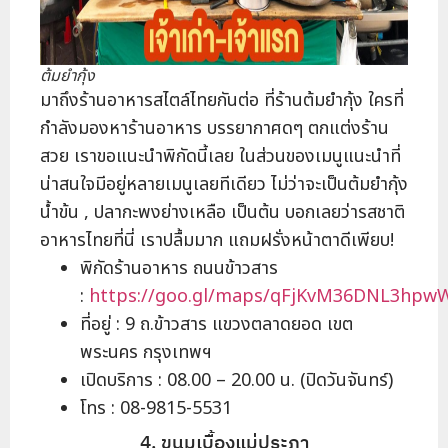
ต้มยำกุ้ง
มาถึงร้านอาหารสไตล์ไทยกันต่อ ที่ร้านต้มยำกุ้ง ใครที่
กำลังมองหาร้านอาหาร บรรยากาศดๆ ตกแต่งร้าน
สวย เราขอแนะนำพิกัดนี้เลย ในส่วนของเมนูแนะนำที่
น่าสนใจมีอยู่หลายเมนูเลยทีเดียว ไม่ว่าจะเป็นต้มยำกุ้ง
น้ำข้น , ปลากะพงย่างเหลือ เป็นต้น บอกเลยว่ารสชาติ
อาหารไทยที่นี่ เราปลื้มมาก แถมฝรั่งหน้าตาดีเพียบ!
พิกัดร้านอาหาร ถนนข้าวสาร
:
https://goo.gl/maps/qFjKvM36DNL3hpw
ที่อยู่ : 9 ถ.ข้าวสาร แขวงตลาดยอด เขต
พระนคร กรุงเทพฯ
เปิดบริการ : 08.00 – 20.00 น. (ปิดวันจันทร์)
โทร : 08-9815-5531
4. ขนมเบื้องแม่ประภา