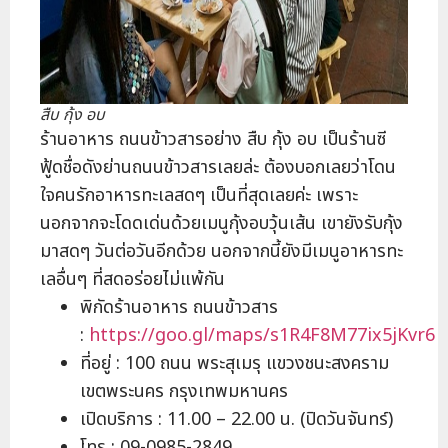
สืบ กุ้ง อบ
ร้านอาหาร ถนนข้าวสารอย่าง สืบ กุ้ง อบ เป็นร้านซี
ฟู้ดชื่อดังย่านถนนข้าวสารเลยล่ะ ต้องบอกเลยว่าโดน
ใจคนรักอาหารทะเลสดๆ เป็นที่สุดเลยค่ะ เพราะ
นอกจากจะโดดเด่นด้วยเมนูกุ้งอบวุ้นเส้น เขายังรับกุ้ง
มาสดๆ วันต่อวันอีกด้วย นอกจากนี้ยังมีเมนูอาหารทะ
เลอื่นๆ ที่สดอร่อยไม่แพ้กัน
พิกัดร้านอาหาร ถนนข้าวสาร
:
https://goo.gl/maps/s1R4F8M77ix5jKvr6
ที่อยู่ : 100 ถนน พระสุเมรุ แขวงชนะสงคราม
เขตพระนคร กรุงเทพมหานคร
เปิดบริการ : 11.00 – 22.00 น. (ปิดวันจันทร์)
โทร : 09-0985-2849