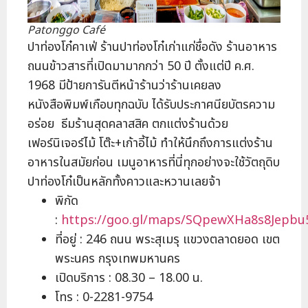
Patonggo Café
ปาท่องโก๋คาเฟ่ ร้านปาท่องโก๋เก่าแก่ชื่อดัง ร้านอาหาร
ถนนข้าวสารที่เปิดมามากกว่า 50 ปี ตั้งแต่ปี ค.ศ.
1968 มีป้ายการันตีหน้าร้านว่าร้านเคยลง
หนังสือพิมพ์เกือบทุกฉบับ ได้รับประกาศนียบัตรความ
อร่อย ธีมร้านสุดคลาสสิค ตกแต่งร้านด้วย
เฟอร์นิเจอร์ไม้ โต๊ะ+เก้าอี้ไม้ ทำให้นึกถึงการแต่งร้าน
อาหารในสมัยก่อน เมนูอาหารที่นี่ทุกอย่างจะใช้วัตถุดิบ
ปาท่องโก๋เป็นหลักทั้งคาวและหวานเลยจ้า
พิกัด
:
https://goo.gl/maps/SQpewXHa8s8Jepbu
ที่อยู่ : 246 ถนน พระสุเมรุ แขวงตลาดยอด เขต
พระนคร กรุงเทพมหานคร
เปิดบริการ : 08.30 – 18.00 น.
โทร : 0-2281-9754