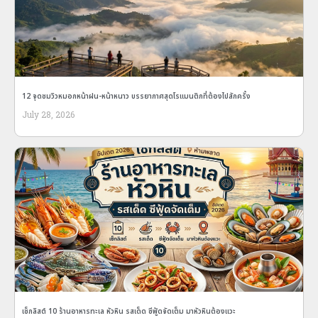
12 จุดชมวิวหมอกหน้าฝน-หน้าหนาว บรรยากาศสุดโรแมนติกที่ต้องไปสักครั้ง
July 28, 2026
เช็กลิสต์ 10 ร้านอาหารทะเล หัวหิน รสเด็ด ซีฟู้ดจัดเต็ม มาหัวหินต้องแวะ