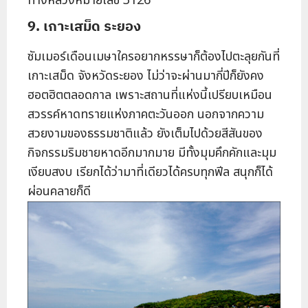
ทางหลวงหมายเลข 3126
9. เกาะเสม็ด ระยอง
ซัมเมอร์เดือนเมษาใครอยากหรรษาก็ต้องไปตะลุยกันที่
เกาะเสม็ด จังหวัดระยอง ไม่ว่าจะผ่านมากี่ปีก็ยังคง
ฮอตฮิตตลอดกาล เพราะสถานที่แห่งนี้เปรียบเหมือน
สวรรค์หาดทรายแห่งภาคตะวันออก นอกจากความ
สวยงามของธรรมชาติแล้ว ยังเต็มไปด้วยสีสันของ
กิจกรรมริมชายหาดอีกมากมาย มีทั้งมุมคึกคักและมุม
เงียบสงบ เรียกได้ว่ามาที่เดียวได้ครบทุกฟีล สนุกก็ได้
ผ่อนคลายก็ดี