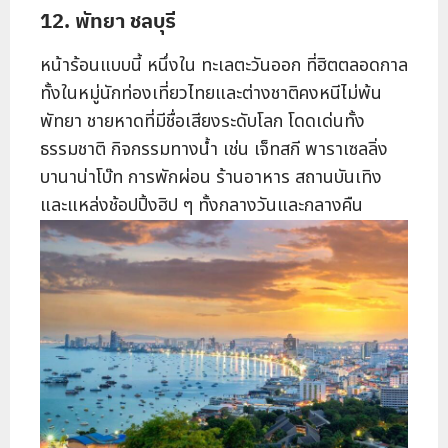
12. พัทยา ชลบุรี
หน้าร้อนแบบนี้ หนึ่งใน ทะเลตะวันออก ที่ฮิตตลอดกาล
ทั้งในหมู่นักท่องเที่ยวไทยและต่างชาติคงหนีไม่พ้น
พัทยา ชายหาดที่มีชื่อเสียงระดับโลก โดดเด่นทั้ง
ธรรมชาติ กิจกรรมทางน้ำ เช่น เจ็ทสกี พาราเซลลิ่ง
บานาน่าโบ๊ท การพักผ่อน ร้านอาหาร สถานบันเทิง
และแหล่งช้อปปิ้งฮิป ๆ ทั้งกลางวันและกลางคืน