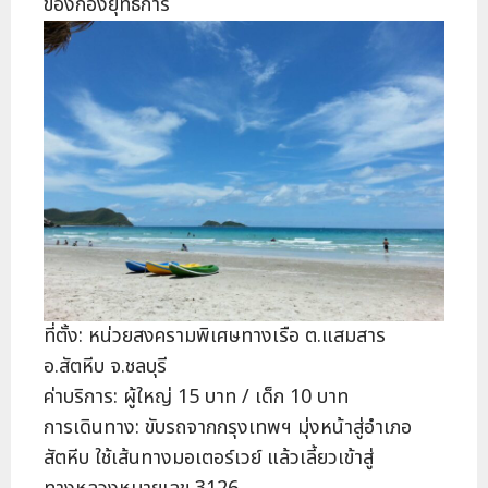
ของกองยุทธการ
ที่ตั้ง: หน่วยสงครามพิเศษทางเรือ ต.แสมสาร
อ.สัตหีบ จ.ชลบุรี
ค่าบริการ: ผู้ใหญ่ 15 บาท / เด็ก 10 บาท
การเดินทาง: ขับรถจากกรุงเทพฯ มุ่งหน้าสู่อำเภอ
สัตหีบ ใช้เส้นทางมอเตอร์เวย์ แล้วเลี้ยวเข้าสู่