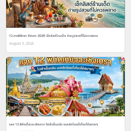
12 คาเฟ่พัทยา อัปเดต 2026! เช็กลิสต์ร้านเด็ด ถ่ายรูปสวยที่ไม่ควรพลาด
August 3, 2026
แจก 12 พิกัดเที่ยวฉะเชิงเทรา ไปเช้าเย็นกลับ งบหลักร้อยก็เที่ยวได้สบายๆ