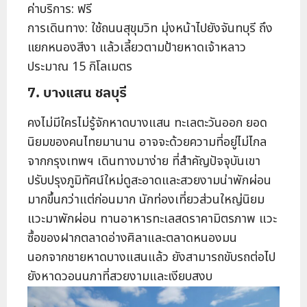
ค่าบริการ: ฟรี
การเดินทาง: ใช้ถนนสุขุมวิท มุ่งหน้าไปยังจันทบุรี ถึง
แยกหนองสีงา แล้วเลี้ยวตามป้ายหาดเจ้าหลาว
ประมาณ 15 กิโลเมตร
7. บางแสน ชลบุรี
คงไม่มีใครไม่รู้จักหาดบางแสน ทะเลตะวันออก ยอด
นิยมของคนไทยมานาน อาจจะด้วยความที่อยู่ไม่ไกล
จากกรุงเทพฯ เดินทางมาง่าย ที่สำคัญปัจจุบันเขา
ปรับปรุงภูมิทัศน์ใหม่ดูสะอาดและสวยงามน่าพักผ่อน
มากขึ้นกว่าแต่ก่อนมาก นักท่องเที่ยวส่วนใหญ่นิยม
แวะมาพักผ่อน ทานอาหารทะเลสดราคามิตรภาพ แวะ
ซื้อของฝากตลาดอ่างศิลาและตลาดหนองมน
นอกจากชายหาดบางแสนแล้ว ยังสามารถขับรถต่อไป
ยังหาดวอนนภาที่สวยงามและเงียบสงบ