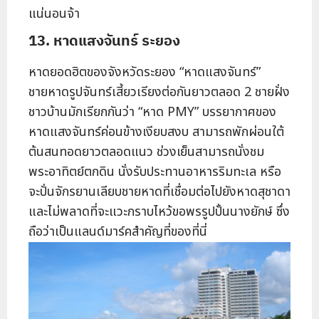
แน่นอนจ้า
13. หาดแสงจันทร์ ระยอง
หาดยอดฮิตของจังหวัดระยอง “หาดแสงจันทร์”
ชายหาดรูปจันทร์เสี้ยวเรียงต่อกันยาวตลอด 2 ชายฝั่ง
ชาวบ้านมักเรียกกันว่า “หาด PMY” บรรยากาศของ
หาดแสงจันทร์ค่อนข้างเงียบสงบ สามารถพักผ่อนใต้
ต้นสนทอดยาวตลอดแนว ช่วงเย็นสามารถนั่งชม
พระอาทิตย์ตกดิน นั่งรับประทานอาหารริมทะเล หรือ
จะปั่นจักรยานเลียบชายหาดที่เชื่อมต่อไปยังหาดสุชาดา
และไม่พลาดที่จะแวะกราบไหว้ขอพรรูปปั้นนางยักษ์ ซึ่ง
ถือว่าเป็นแลนด์มาร์คสำคัญที่ของที่นี่