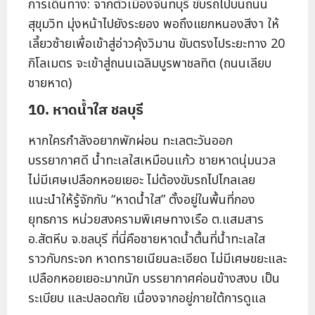
การเดินทาง: จากตัวเมืองจันทบุรี ขับรถไปบนถนน
สุขุมวิท มุ่งหน้าไปยังระยอง พอถึงแยกหนองสีงา ให้
เลี้ยวซ้ายเพื่อเข้าสู่อ่าวคุ้งวิมาน ขับตรงไประยะทาง 20
กิโลเมตร จะเข้าสู่ถนนเฉลิมบูรพาชลทิต (ถนนเลียบ
ชายหาด)
10. หาดน้ำใส ชลบุรี
หากใครกำลังอยากพักผ่อน ทะเลตะวันออก
บรรยากาศดี น้ำทะเลใสเหมือนแก้ว ชายหาดนุ่มนวล
ไม่มีเศษเปลือกหอยเยอะ ไม่ต้องขับรถไปไกลเลย
แนะนำให้รู้จักกับ “หาดน้ำใส” ตั้งอยู่ในพื้นที่กอง
ยุทธการ หน่วยสงครามพิเศษทางเรือ ต.แสมสาร
อ.สัตหีบ จ.ชลบุรี ที่นี่คือชายหาดน้ำตื้นที่น้ำทะเลใส
ราวกับกระจก หาดทรายเนียนละเอียด ไม่มีเศษขยะและ
เปลือกหอยเยอะมากนัก บรรยากาศค่อนข้างสงบ เป็น
ระเบียบ และปลอดภัย เนื่องจากอยู่ภายใต้การดูแล