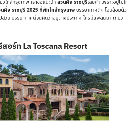
เที่ยวใกล้กรุงเทพ เราขอแนะนำ
สวนผึ้ง ราชบุรี
เลยค่า เพราะอยู่ไม่ไ
วนผึ้ง ราชบุรี 2025
ที่พักใกล้กรุงเทพ
บรรยากาศดีๆ โอบล้อมด้
รูปสวย บรรยากาศดีจนคิดว่าอยู่ต่างประเทศ ใครมีแพลนมา เที่ยว
รีสอร์ท La Toscana Resort