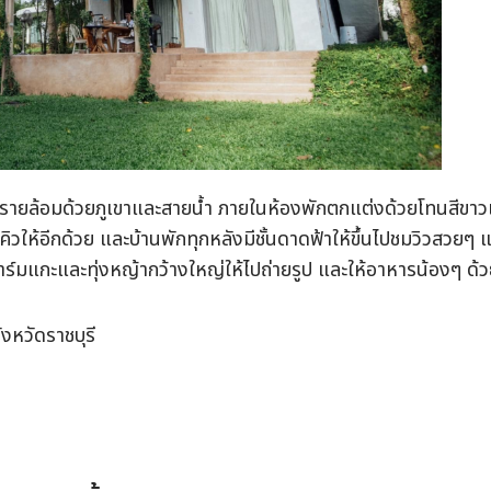
ี่ยน รายล้อมด้วยภูเขาและสายน้ำ ภายในห้องพักตกแต่งด้วยโทนสีขา
บีคิวให้อีกด้วย และบ้านพักทุกหลังมีชั้นดาดฟ้าให้ขึ้นไปชมวิวสวยๆ 
ฟาร์มแกะและทุ่งหญ้ากว้างใหญ่ให้ไปถ่ายรูป และให้อาหารน้องๆ ด้
ังหวัดราชบุรี