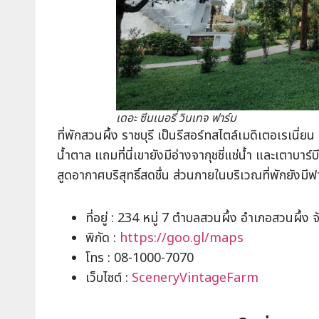
เดอะ ซีนเนอรี่ วินเทจ ฟาร์ม
ที่พักสวนผึ้ง ราชบุรี เป็นรีสอร์ทสไตล์เมดิเตอเรเน
น้ำตาล แถมที่นี่เขายังมีอ่างจากุชชี่แช่น้ำ และเตาบาร์
สูดอากาศบริสุทธิ์สดชื่น ส่วนภายในบริเวณที่พักยังมี
ที่อยู่ : 234 หมู่ 7 ตำบลสวนผึ้ง อำเภอสวนผึ้ง จ
พิกัด :
https://goo.gl/maps
โทร : 08-1000-7070
เว็บไซต์ :
SceneryVintageFarm