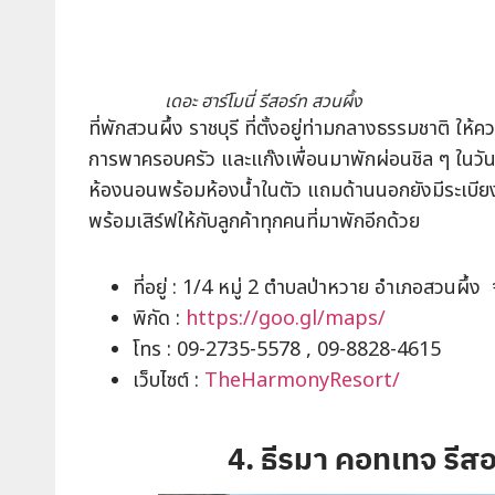
เดอะ ฮาร์โมนี่ รีสอร์ท สวนผึ้ง
ที่พักสวนผึ้ง ราชบุรี ที่ตั้งอยู่ท่ามกลางธรรมชาติ ใ
การพาครอบครัว และแก๊งเพื่อนมาพักผ่อนชิล ๆ ในวันห
ห้องนอนพร้อมห้องน้ำในตัว แถมด้านนอกยังมีระเบีย
พร้อมเสิร์ฟให้กับลูกค้าทุกคนที่มาพักอีกด้วย
ที่อยู่ : 1/4 หมู่ 2 ตำบลป่าหวาย อำเภอสวนผึ้ง 
พิกัด :
https://goo.gl/maps/
โทร : 09-2735-5578 , 09-8828-4615
เว็บไซต์ :
TheHarmonyResort/
4. ธีรมา คอทเทจ รี