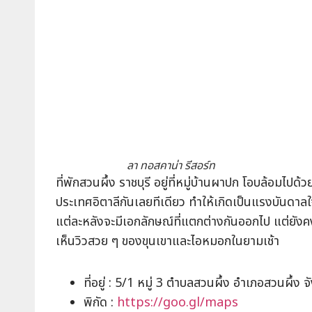
ลา ทอสคาน่า รีสอร์ท
ที่พักสวนผึ้ง ราชบุรี อยู่ที่หมู่บ้านผาปก โอบล้อมไ
ประเทศอิตาลีกันเลยทีเดียว ทำให้เกิดเป็นแรงบันดาลใจ
แต่ละหลังจะมีเอกลักษณ์ที่แตกต่างกันออกไป แต่ยังค
เห็นวิวสวย ๆ ของขุนเขาและไอหมอกในยามเช้า
ที่อยู่ : 5/1 หมู่ 3 ตำบลสวนผึ้ง อำเภอสวนผึ้ง จ
พิกัด :
https://goo.gl/maps