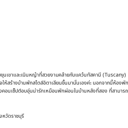
ปด้วยขุนเขาและเนินหญ้าที่สวยงามคล้ายกับแคว้นทัสคานี (Tuscany)
ให้สร้างบ้านพักสไตล์อิตาเลียนขึ้นมานั่นเองค่ะ นอกจากนี้ห้องพั
งคอนเซ็ปต์อบอุ่นน่ารักเหมือนพักผ่อนในบ้านหลังที่สอง ที่สามา
ังหวัดราชบุรี