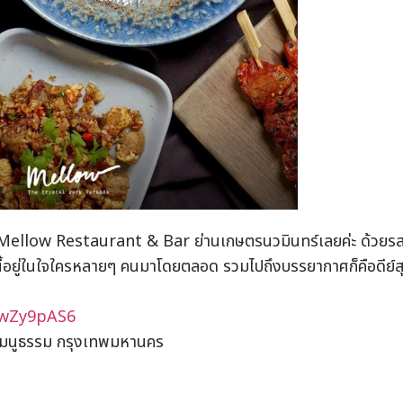
นำ Mellow Restaurant & Bar ย่านเกษตรนวมินทร์เลยค่ะ ด้วยรส
ดนี้อยู่ในใจใครหลายๆ คนมาโดยตลอด รวมไปถึงบรรยากาศก็คือดีย์ส
KwZy9pAS6
ิษฐ์มนูธรรม กรุงเทพมหานคร