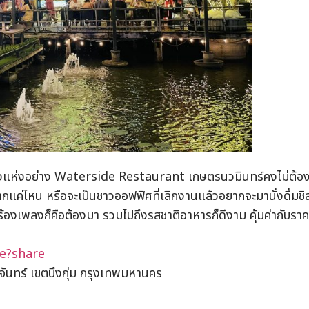
หนึ่งแห่งอย่าง Waterside Restaurant เกษตรนวมินทร์คงไม่ต้
่อนมากแค่ไหน หรือจะเป็นชาวออฟฟิศที่เลิกงานแล้วอยากจะมานั่งดื่มชิ
ร้องเพลงก็คือต้องมา รวมไปถึงรสชาติอาหารก็ดีงาม คุ้มค่ากับรา
e?share
ลจันทร์ เขตบึงกุ่ม กรุงเทพมหานคร