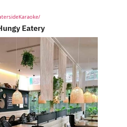
tersideKaraoke/
Hungy Eatery