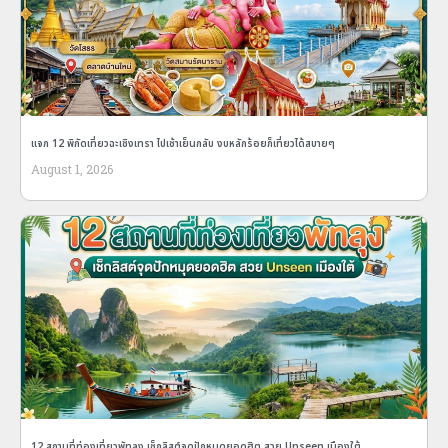
แจก 12 พิกัดเที่ยวฉะเชิงเทรา ไปเช้าเย็นกลับ งบหลักร้อยก็เที่ยวได้สบายๆ
August 1, 2026
12 สถานที่ท่องเที่ยวพัทลุง เช็กลิสต์จุดปักหมุดยอดฮิต สวย Unseen เมืองใต้