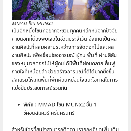
MMAD โซน MUNx2
เป็นอีกหนึ่งโซนที่อยากจะชวนทุกคนหลีกหนีจากปัจจัย
ภายนอกที่ต้องพบเจอในชีวิตประจำวัน จึงเกิดเป็นผล
งานศิลปะที่ผสมผสานระหว่างการจัดดอกไม้และผล
งานศิลปะ เพื่อเชื่อมโยงอารมณ์ ผู้คน พื้นที่ ผ่านสีสัน
ของหมู่มวลดอกไม้ให้ผู้คนได้มีพื้นที่ผ่อนคลาย ฟื้นฟู
กายใจที่เหนื่อยล้า ช่วยสร้างอารมณ์ที่ดีได้มากยิ่งขึ้น
ส่งเสริมให้เกิดพื้นที่พักผ่อนหย่อนใจและโอกาสในการ
แบ่งปันประสบการณ์ร่วมกัน
พิกัด :
MMAD โซน MUNx2 ชั้น 1
ซีคอนสแควร์ ศรีนครินทร์
สำหรับใครที่สนใจสามารถติดตามรายละเอียดเพิ่มเติม