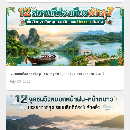
12 สถานที่ท่องเที่ยวพัทลุง เช็กลิสต์จุดปักหมุดยอดฮิต สวย Unseen เมืองใต้
July 30, 2026