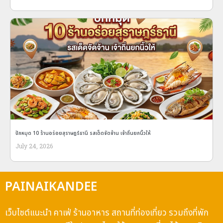
ปักหมุด 10 ร้านอร่อยสุราษฎร์ธานี รสเด็ดจัดจ้าน เจ้าถิ่นยกนิ้วให้
July 24, 2026
PAINAIKANDEE
เว็บไซต์แนะนำ คาเฟ่ ร้านอาหาร สถานที่ท่องเที่ยว รวมถึงที่พัก