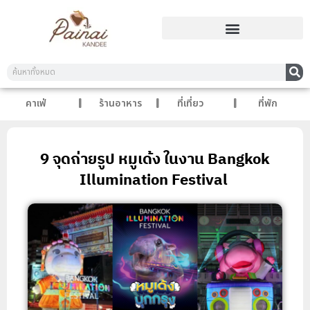
คาเฟ่
ร้านอาหาร
ที่เที่ยว
ที่พัก
9 จุดถ่ายรูป หมูเด้ง ในงาน Bangkok
Illumination Festival