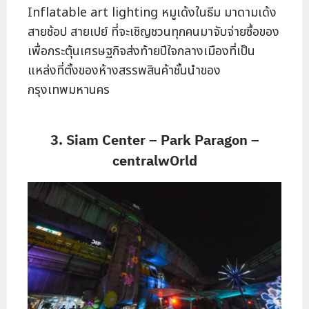
Inflatable art lighting หมูเด้งในธีม มาดามเด้ง
สายช้อป สายเปย์ ที่จะเชิญชวนทุกคนมาจับจ่ายซื้อของ
เพื่อกระตุ้นเศรษฐกิจส่งท้ายปีใจกลางเมืองที่เป็น
แหล่งที่ตั้งของห้างสรรพสินค้าชั้นนำของ
กรุงเทพมหานคร
3. Siam Center – Park Paragon –
centralwOrld