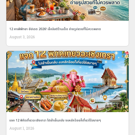
12 คาเฟ่พัทยา อัปเดต 2026! เช็กลิสต์ร้านเด็ด ถ่ายรูปสวยที่ไม่ควรพลาด
August 3, 2026
แจก 12 พิกัดเที่ยวฉะเชิงเทรา ไปเช้าเย็นกลับ งบหลักร้อยก็เที่ยวได้สบายๆ
August 1, 2026