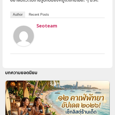
อย่าลืมแวะไปถ่ายรูปกับน้องหมูเด้งกันเยอะ ๆ นะคะ
Author
Recent Posts
Seoteam
บทความยอดนิยม