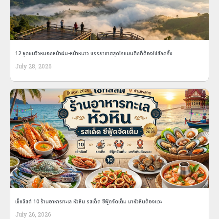
12 จุดชมวิวหมอกหน้าฝน-หน้าหนาว บรรยากาศสุดโรแมนติกที่ต้องไปสักครั้ง
July 28, 2026
เช็กลิสต์ 10 ร้านอาหารทะเล หัวหิน รสเด็ด ซีฟู้ดจัดเต็ม มาหัวหินต้องแวะ
July 26, 2026