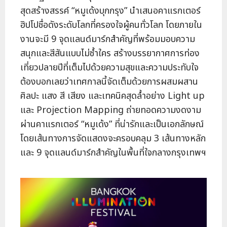
สุดสร้างสรรค์ “หมูเด้งบุกกรุง” นำเสนอคาแรกเตอร์
ฮิปโปชื่อดังระดับโลกที่ครองใจผู้คนทั่วโลก โดยภายใน
งานจะมี 9 จุดแลนด์มาร์กสำคัญที่พร้อมมอบความ
สนุกและสีสันแบบไม่ซ้ำใคร สร้างบรรยากาศการท่อง
เที่ยวปลายปีที่เต็มไปด้วยความสุขและความประทับใจ
ต้องบอกเลยว่าเทศกาลนี้จัดเต็มด้วยการผสมผสาน
ศิลปะ แสง สี เสียง และเทคนิคสุดล้ำอย่าง Light up
และ Projection Mapping ถ่ายทอดความงดงาม
ผ่านคาแรกเตอร์ “หมูเด้ง” ที่น่ารักและเป็นเอกลักษณ์
โดยเส้นทางการจัดแสดงจะครอบคลุม 3 เส้นทางหลัก
และ 9 จุดแลนด์มาร์กสำคัญในพื้นที่ใจกลางกรุงเทพฯ