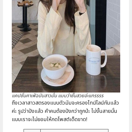
แคปชั่นคาเฟ่ฉบับสาวมั่น แบบว่าชั้นสวยอ่ะแกรรรร
ถึงเวลาสาวสตรองแบบตัวมัมจะครองไทม์ไลน์กันแล้ว
ค่ะ รูปว่าปังแล้ว คำคมต้องปังกว่าถูกป่ะ ไม่งั้นสายมั่น
แบบเราจะไม่ยอมให้กดโพสต์เด็ดขาด!