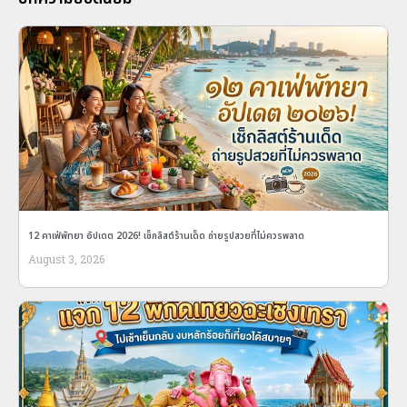
12 คาเฟ่พัทยา อัปเดต 2026! เช็กลิสต์ร้านเด็ด ถ่ายรูปสวยที่ไม่ควรพลาด
August 3, 2026