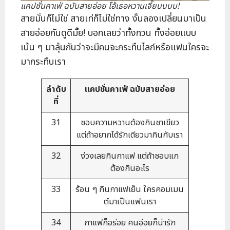
แคปชั่นคาเฟ่ ฉบับสายอ่อย โอ้เธอหวานเจี๊ยบบบบ!
สายมั่นก็ไม่ใช่ สายเท่ก็ไม่ใช่ทาง งั้นลองเปลี่ยนมาเป็น
สายอ่อยกันดูดีมั้ย! บอกเลยว่าทั้งกวน ทั้งอ่อยแบบ
เน้น ๆ มาลุ้นกันว่าจะมีคนจะกระทืบไลก์หรือแฟนใครจะ
มากระทืบเรา
ลำดับ
แคปชั่นคาเฟ่ ฉบับสายอ่อย
ที่
31
ชอบความหวานต้องกินชาเขียว
แต่ถ้าอยากได้รักเดียวมากินกับเรา
32
ง่วงเลยกินกาแฟ แต่ถ้าชอบแก
ต้องกินอะไร
33
ร้อน ๆ กินกาแฟเย็น ใครคอมเมน
ต์มาเป็นแฟนเรา
34
กาแฟก็อร่อย คนอ่อยก็น่ารัก