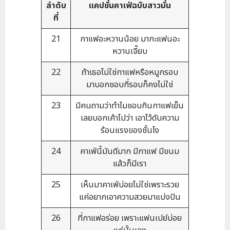
ลำดับ
แคปชั่นคาเฟ่ฉบับสาวมั่น
ที่
21
กาแฟอะหวานน้อย มากะแฟนอะ
หวานเจี๊ยบ
22
ถ้าเธอไม่ใช่กาแฟหรือหมูกรอบ
มาบอกชอบกี่รอบก็คงไม่ใช่
23
มีคนถามว่าทำไมชอบกินกาแฟเย็น
เลยบอกเค้าไปว่า เอาไว้ดับความ
ร้อนแรงของชั้นไง
24
คาเฟ่นี้มันดีมาก มีกาแฟ มีขนม
แล้วก็มีเรา
25
เห็นมาคาเฟ่บ่อยไม่ใช่เพราะรวย
แค่อยากเอาความสวยมาแบ่งปัน
26
ที่กาแฟอร่อย เพราะแฟนเปย์บ่อย