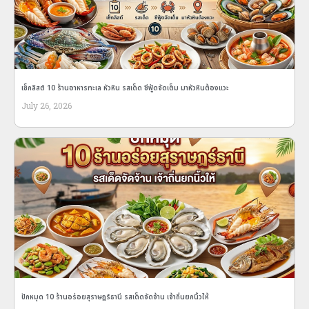
เช็กลิสต์ 10 ร้านอาหารทะเล หัวหิน รสเด็ด ซีฟู้ดจัดเต็ม มาหัวหินต้องแวะ
July 26, 2026
ปักหมุด 10 ร้านอร่อยสุราษฎร์ธานี รสเด็ดจัดจ้าน เจ้าถิ่นยกนิ้วให้