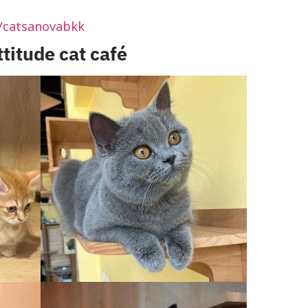
/catsanovabkk
ttitude cat café