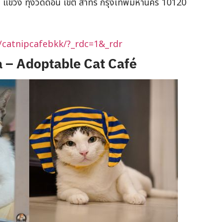
, แขวง ทุ่งวัดดอน เขต สาทร กรุงเทพมหานคร 10120
/catnipcafebkk/?_rdc=1&_rdr
 – Adoptable Cat Café