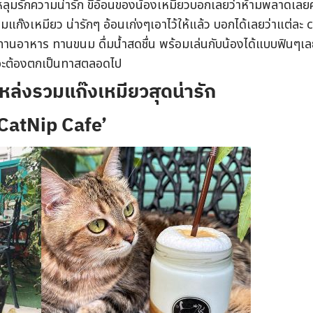
หลุมรักความน่ารัก ขี้อ้อนของน้องเหมียวบอกเลยว่าห้ามพลาดเลยค
มแก๊งเหมียว น่ารักๆ อ้อนเก่งๆเอาไว้ให้แล้ว บอกได้เลยว่าแต่ละ 
ล ทานอาหาร ทานขนม ดื่มน้ำสดชื่น พร้อมเล่นกับน้องได้แบบฟินๆเ
ยวจะต้องตกเป็นทาสตลอดไป
หล่งรวมแก๊งเหมียวสุดน่ารัก
 CatNip Cafe’