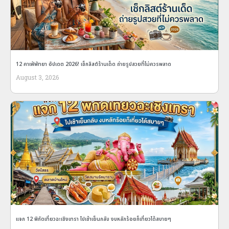
12 คาเฟ่พัทยา อัปเดต 2026! เช็กลิสต์ร้านเด็ด ถ่ายรูปสวยที่ไม่ควรพลาด
August 3, 2026
แจก 12 พิกัดเที่ยวฉะเชิงเทรา ไปเช้าเย็นกลับ งบหลักร้อยก็เที่ยวได้สบายๆ