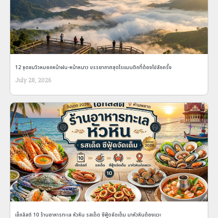
12 จุดชมวิวหมอกหน้าฝน-หน้าหนาว บรรยากาศสุดโรแมนติกที่ต้องไปสักครั้ง
July 28, 2026
เช็กลิสต์ 10 ร้านอาหารทะเล หัวหิน รสเด็ด ซีฟู้ดจัดเต็ม มาหัวหินต้องแวะ