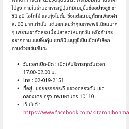
Nihonmachi ด้วยวัตถุดิบเกรดพรีเมียมที่มาในราคา
ไม่สูง ภายในร้านอาหารญี่ปุ่นที่มีเมนูขึ้นชื่ออย่างซูชิ ซา
ซิมิ อูนิ โอโทโร่ และกุ้งโบตั๋น ซึ่งแต่ละเมนูก็ตกเพียงคำ
ละ 60 บาทเท่านั้น แต่บอกเลยว่าคุณภาพพรีเมียมมาก
ๆ เพราะเขาคัดสรรเนื้อปลาสดใหม่ทุกวัน หรือถ้าใคร
อยากทานแบบอิ่มคุ้ม เขาก็มีเมนูซูชิเป็นเซ็ตให้เลือก
ทานด้วยเช่นกันค่ะ
วันเวลาเปิด-ปิด : เปิดให้บริการทุกวันเวลา
17.00-02.00 น.
โทร : 02-019-2151
ที่อยู่ : ซอยอรรถกระวี แขวงคลองตัน เขต
คลองเตย กรุงเทพมหานคร 10110
เว็บไซต์ :
https://www.facebook.com/kitaronihonma