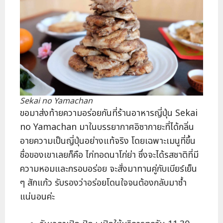
Sekai no Yamachan
ขอมาส่งท้ายความอร่อยกันที่ร้านอาหารญี่ปุ่น Sekai
no Yamachan มาในบรรยากาศอิซากายะที่ได้กลิ่น
อายความเป็นญี่ปุ่นอย่างแท้จริง โดยเฉพาะเมนูที่ขึ้น
ชื่อของเขาเลยก็คือ ไก่ทอดนาโก่ย่า ซึ่งจะได้รสชาติที่มี
ความหอมและกรอบอร่อย จะสั่งมาทานคู่กับเบียร์เย็น
ๆ สักแก้ว รับรองว่าอร่อยโดนใจจนต้องกลับมาซ้ำ
แน่นอนค่ะ