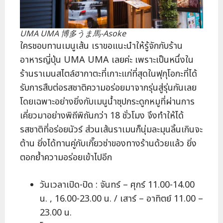
UMA UMA 博多うま馬-Asoke
ใครชอบทานเมนูเส้น เราขอแนะนำให้รู้จักกับร้าน
อาหารญี่ปุ่น UMA UMA เลยค่ะ เพราะเป็นหนึ่งใน
ร้านราเมนสไตล์ฮากาตะที่เกาะแก่ที่สุดในฟุกุโอกะที่ได้
รับการสืบต่อรสชาติความอร่อยมาจากรุ่นสู่รุ่นกันเลย
โดยเฉพาะอย่างยิ่งกับเมนูน้ำซุปกระดูกหมูที่ผ่านการ
เคี่ยวมาอย่างพิถีพิถันกว่า 18 ชั่วโมง จึงทำให้ได้
รสชาติที่อร่อยนัวร์ ส่วนเส้นราเมนก็นุ่มละมุนลิ้นเกินจะ
ต้าน ยิ่งได้ทานคู่กับเกี๊ยวซ่าของทางร้านด้วยแล้ว ยิ่ง
ตอกย้ำความอร่อยเข้าไปอีก
วันเวลาเปิด-ปิด : จันทร์ – ศุกร์ 11.00-14.00
น. , 16.00-23.00 น. / เสาร์ – อาทิตย์ 11.00 –
23.00 น.