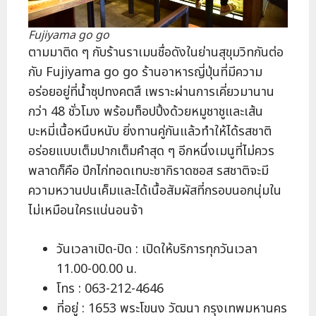
Fujiyama go go
ตามมาติด ๆ กับร้านราเมนชื่อดังในย่านสุขุมวิทกันต่อ
กับ Fujiyama go go ร้านอาหารญี่ปุ่นที่มีความ
อร่อยอยู่ที่น้ำซุปทงคตสึ เพราะผ่านการเคี่ยวมานาน
กว่า 48 ชั่วโมง พร้อมท็อปปิ้งด้วยหมูชาชูและเส้น
บะหมี่เนื้อหนึบหนับ ยิ่งทานคู่กันแล้วทำให้ได้รสชาติ
อร่อยแบบเต็มปากเต็มคำสุด ๆ อีกหนึ่งเมนูที่ไม่ควร
พลาดก็คือ ปีกไก่ทอดเทบะซากิราดซอส รสชาติจะมี
ความหวานปนเค็มและได้เนื้อสัมผัสที่กรอบนอกนุ่มใน
ไม่เหมือนใครแน่นอนจ้า
วันเวลาเปิด-ปิด : เปิดให้บริการทุกวันเวลา
11.00-00.00 น.
โทร : 063-212-4646
ที่อยู่ : 1653 พระโขนง วัฒนา กรุงเทพมหานคร