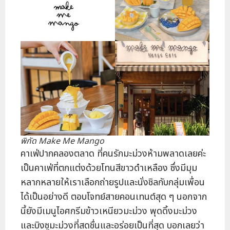
พิกัด Make Me Mango
คาเฟ่ปากคลองตลาด ที่คนรักมะม่วงห้ามพลาดเลยค่ะ
เป็นคาเฟ่ที่ตกแต่งด้วยโทนสีขาวดำเหลือง ซึ่งมีมุม
หลากหลายให้เราเลือกถ่ายรูปและนั่งชิลกับกลุ่มเพื่อน
ได้เป็นอย่างดี ตอบโจทย์สายคอนเทนต์สุด ๆ นอกจาก
นี้ยังมีเมนูไอศกรีมข้าวเหนียวมะม่วง พุดดิ้งมะม่วง
และบิงซูมะม่วงที่สดชื่นและอร่อยเป็นที่สุด บอกเลยว่า