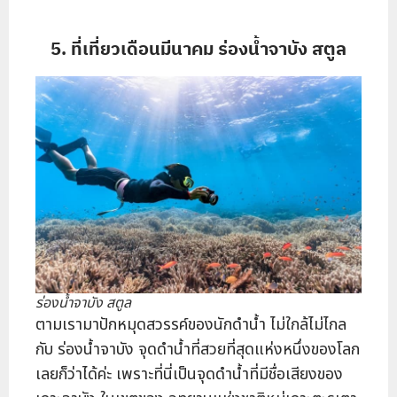
5. ที่เที่ยวเดือนมีนาคม ร่องน้ำจาบัง สตูล
ร่องน้ำจาบัง สตูล
ตามเรามาปักหมุดสวรรค์ของนักดำน้ำ ไม่ใกล้ไม่ไกล
กับ ร่องน้ำจาบัง จุดดำน้ำที่สวยที่สุดแห่งหนึ่งของโลก
เลยก็ว่าได้ค่ะ เพราะที่นี่เป็นจุดดำน้ำที่มีชื่อเสียงของ