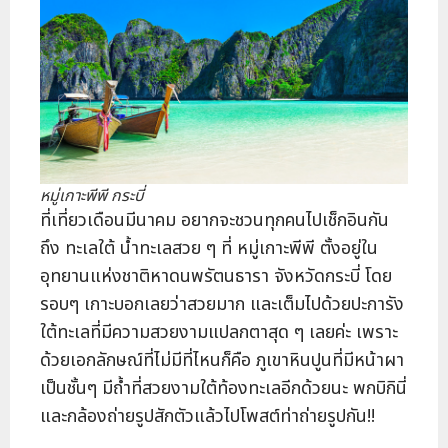
หมู่เกาะพีพี กระบี่
ที่เที่ยวเดือนมีนาคม อยากจะชวนทุกคนไปเช็กอินกัน
ถึง ทะเลใต้ น้ำทะเลสวย ๆ ที่ หมู่เกาะพีพี ตั้งอยู่ใน
อุทยานแห่งชาติหาดนพรัตนธารา จังหวัดกระบี่ โดย
รอบๆ เกาะบอกเลยว่าสวยมาก และเต็มไปด้วยปะการัง
ใต้ทะเลที่มีความสวยงามแปลกตาสุด ๆ เลยค่ะ เพราะ
ด้วยเอกลักษณ์ที่ไม่มีที่ไหนก็คือ ภูเขาหินปูนที่มีหน้าผา
เป็นชั้นๆ มีถ้ำที่สวยงามใต้ท้องทะเลอีกด้วยนะ พกบิกินี่
และกล้องถ่ายรูปสักตัวแล้วไปโพสต์ท่าถ่ายรูปกัน!!