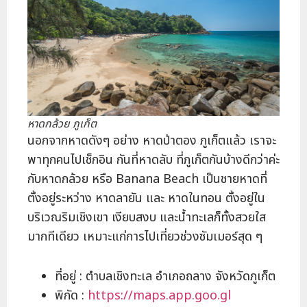
หาดกล้วย ภูเก็ต
นอกจากหาดดังๆ อย่าง หาดป่าตอง ภูเก็ตแล้ว เราจะ
พาทุกคนไปเช็กอิน กันที่หาดลับ ที่ภูเก็ตกันบ้างดีกว่าค่ะ
กับหาดกล้วย หรือ Banana Beach เป็นชายหาดที่
ตั้งอยู่ระหว่าง หาดลายัน และ หาดในทอน ตั้งอยู่ใน
บริเวณริมเชิงเขา เงียบสงบ และน้ำทะเลก็ทั้งสวยใส
มากทีเดียว เหมาะแก่การไปเที่ยวช่วงซัมเมอร์สุด ๆ
ที่อยู่ : ตำบลเชิงทะเล อำเภอถลาง จังหวัดภูเก็ต
พิกัด :
https://maps.app.goo.gl