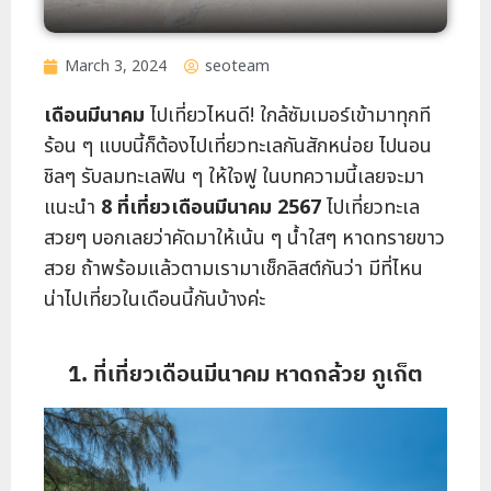
March 3, 2024
seoteam
เดือนมีนาคม
ไปเที่ยวไหนดี! ใกล้ซัมเมอร์เข้ามาทุกที
ร้อน ๆ แบบนี้ก็ต้องไปเที่ยวทะเลกันสักหน่อย ไปนอน
ชิลๆ รับลมทะเลฟิน ๆ ให้ใจฟู ในบทความนี้เลยจะมา
แนะนำ
8 ที่เที่ยวเดือนมีนาคม
2567
ไปเที่ยวทะเล
สวยๆ บอกเลยว่าคัดมาให้เน้น ๆ น้ำใสๆ หาดทรายขาว
สวย ถ้าพร้อมแล้วตามเรามาเช็กลิสต์กันว่า มีที่ไหน
น่าไปเที่ยวในเดือนนี้กันบ้างค่ะ
1. ที่เที่ยวเดือนมีนาคม หาดกล้วย ภูเก็ต