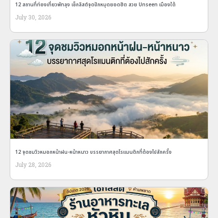
12 สถานที่ท่องเที่ยวพัทลุง เช็กลิสต์จุดปักหมุดยอดฮิต สวย Unseen เมืองใต้
July 30, 2026
12 จุดชมวิวหมอกหน้าฝน-หน้าหนาว บรรยากาศสุดโรแมนติกที่ต้องไปสักครั้ง
July 28, 2026