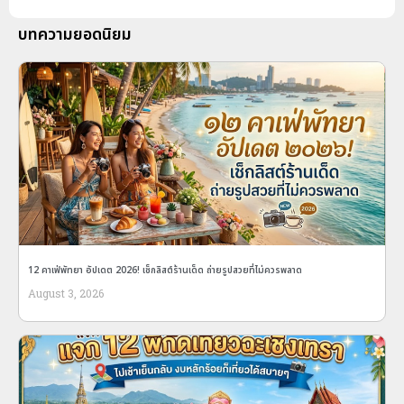
บทความยอดนิยม
12 คาเฟ่พัทยา อัปเดต 2026! เช็กลิสต์ร้านเด็ด ถ่ายรูปสวยที่ไม่ควรพลาด
August 3, 2026