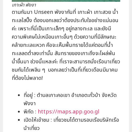
เกาะผ้า พังงา
ตามกันมา Unseen พังงากันที่ เกาะผ้า เกาะสวย น้ำ
ทะเลใสปิ๊ง ต้องบอกเลยว่าต้องประทับใจอย่างแน่นอน
ค่ะ เพราะที่นี่เป็นเกาะเล็กๆ อยู่กลางทะเล และยังมี
ความพิเศษไม่เหมือนเกาะอื่นๆ ด้วยความที่มีลักษณะ
คล้ายทะเลแหวก คือจะเห็นพื้นทรายได้แค่ตอนที่น้ำ
ทะเลลดต่ำลงเท่านั้น สันทรายของเกาะถึงจะโผล่พ้น
น้ำขึ้นมา ช่วงนี้แหละค่ะ ที่เราจะสามารถนั่งเรือมาเที่ยว
ชมกันได้เพลิน ๆ บอกเลยว่าเป็นที่เที่ยวเดือนมีนาคม
ที่ต้องไม่พลาด!
ที่อยู่ : ตำบลเกาะคอเขา อำเภอตะกั่วป่า จังหวัด
พังงา
พิกัด :
https://maps.app.goo.gl
เปิดให้เข้าชม : เที่ยวชมได้ตามรอบเรือบริษัทเรือ
นำเที่ยว