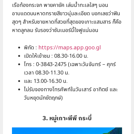
เรือท้องกระจก พายคายัค เล่นน้ำทะเลใสๆ นอน
อาบแดดบนหาดทรายสีขาวนุ่มละเอียด บอกเลยว่าฟิน
สุดๆ สำหรับชายหาดที่สวยที่สุดของเกาะแสมสาร ก็คือ
หาดลูกลม รับรองว่าซัมเมอร์นี้ใจฟูแน่นอน
พิกัด :
https://maps.app.goo.gl
เปิดให้เข้าชม : 08.30-16.00 น.
โทร : 0-3843-2475 (เฉพาะวันจันทร์ – ศุกร์
เวลา 08.30-11.30 น.
และ 13.00-16.30 น.
ไม่รับจองทางโทรศัพท์ในวันเสาร์ อาทิตย์ และ
วันหยุดนักขัตฤกษ์)
3. หมู่เกาะพีพี กระบี่