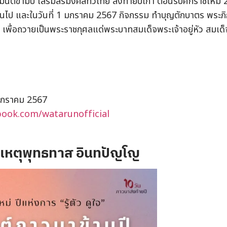
ข้ามปี เสริมสิริมงคลทั่วไทย ส่งท้ายปีเก่า ต้อนรับศักราชใหม่
ต้นไป และในวันที่ 1 มกราคม 2567 กิจกรรม ทำบุญตักบาตร พระภิ
เพื่อถวายเป็นพระราชกุศลแด่พระบาทสมเด็จพระเจ้าอยู่หัว สมเด
 มกราคม 2567
book.com/watarunofficial
เหตุพุทธทาส อินทปัญโญ