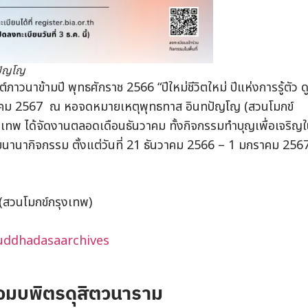
ปัญโญ
นาข้ามปี พุทธศักราช 2566 “ปีใหม่ชีวิตใหม่ ปีแห่งการรู้ตัว ดู
 มกราคม 2567 ณ หอจดหมายเหตุพุทธทาส อินทปัญโญ (สวนโมกข์
รุงเทพ ได้จัดงานตลอดเดือนธันวาคม ทั้งกิจกรรมทำบุญเพื่อเจริญ
วยนานากิจกรรม ตั้งแต่วันที่ 21 ธันวาคม 2566 – 1 มกราคม 256
(สวนโมกข์กรุงเทพ)
uddhadasaarchives
จมบพิตรดุสิตวนาราม