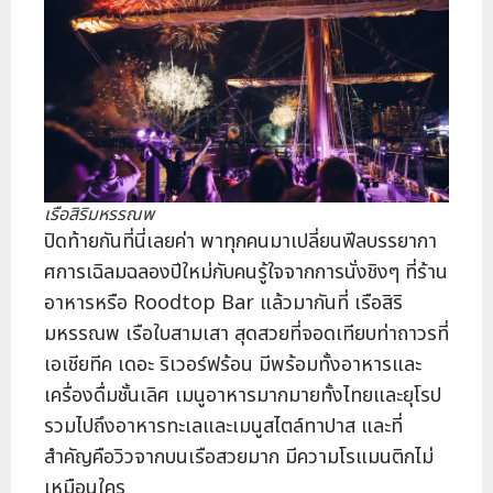
เรือสิริมหรรณพ
ปิดท้ายกันที่นี่เลยค่า พาทุกคนมาเปลี่ยนฟีลบรรยากา
ศการเฉิลมฉลองปีใหม่กับคนรู้ใจจากการนั่งชิงๆ ที่ร้าน
อาหารหรือ Roodtop Bar แล้วมากันที่ เรือสิริ
มหรรณพ เรือใบสามเสา สุดสวยที่จอดเทียบท่าถาวรที่
เอเชียทีค เดอะ ริเวอร์ฟร้อน มีพร้อมทั้งอาหารและ
เครื่องดื่มชั้นเลิศ เมนูอาหารมากมายทั้งไทยและยุโรป
รวมไปถึงอาหารทะเลและเมนูสไตล์ทาปาส และที่
สำคัญคือวิวจากบนเรือสวยมาก มีความโรแมนติกไม่
เหมือนใคร