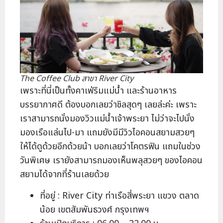
The Coffee Club สาขา River City
เพราะที่นี่เป็นทั้งคาเฟ่ริมแม่น้ำ และร้านอาหาร
บรรยากาศดี ต้องบอกเลยว่าชิลสุดๆ เลยล่ะค่ะ เพราะ
เราสามารถนั่งมองวิวแม่น้ำเจ้าพระยา ไม่ว่าจะไปนั่ง
มองเรือแล่นไป-มา แถมยังมีมีวิวไอคอนสยามสวยๆ
ให้ได้ดูด้วยอีกด้วยน้า บอกเลยว่าโคตรฟิน แถมในช่วง
วันพิเศษ เรายังสามารถมองเห็นพลุสวยๆ ของไอคอน
สยามได้จากที่ร้านเลยด้วย
ที่อยู่ : River City ท่าเรือสี่พระยา แขวง ตลาด
น้อย เขตสัมพันธวงศ์ กรุงเทพฯ