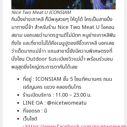
Nice Two Meat U ICONSIAM
กินปิ้งย่างเกาหลี ก็มีพลุสวยๆ ให้ดูได้ ใครเป็นสายปิ้ง
มาทางนี้จ้า สำหรับร้าน Nice Two Meat U ไอคอน
สยาม บอกเลยว่ามาตรฐานดีไม่มีตก หมูย่างเกาหลีฟิน
ถึงใจ และที่ขาดไม่ได้คือเมนูปูดองซีอิ๊วเกาหลี บอกเลย
ว่าเด็ดมากแม่จ๋าา แถมสาขานี้ยังมีความพิเศษตรงที่
นั่งโซน Outdoor ริมระเบียงวิวแม่น้ำ พร้อมร่วมชม
พลุสุดยิ่งใหญ่ตระการตากันได้เลย
ที่อยู่ : ICONSIAM ชั้น 5 โซนทัศนานคร ถนน
เจริญนคร แขวง คลองต้นไทร
ร้านเปิดบริการ : 11.00 – 23.00 น.
LINE OA : @nicetwomeatu
ที่จอดรถ : มี
เว็บไซต์
:
https://www.facebook.com/nicetwomeatu