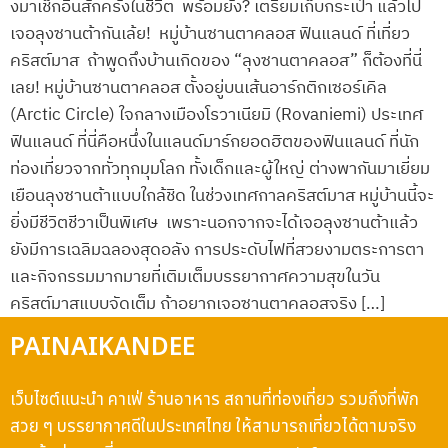
งมาเช็กอินสักครั้งในชีวิต พร้อมยัง? เตรียมเก็บกระเป๋า แล้วไป
เจอลุงซานต้ากันเล้ย! หมู่บ้านซานตาคลอส ฟินแลนด์ ที่เที่ยว
คริสต์มาส ถ้าพูดถึงบ้านเกิดของ “ลุงซานตาคลอส” ก็ต้องที่นี่
เลย! หมู่บ้านซานตาคลอส ตั้งอยู่บนเส้นอาร์กติกเซอร์เคิล
(Arctic Circle) ใจกลางเมืองโรวาเนียมิ (Rovaniemi) ประเทศ
ฟินแลนด์ ที่นี่คือหนึ่งในแลนด์มาร์กยอดฮิตของฟินแลนด์ ที่นัก
ท่องเที่ยวจากทั่วทุกมุมโลก ทั้งเด็กและผู้ใหญ่ ต่างพากันมาเยี่ยม
เยือนลุงซานต้าแบบใกล้ชิด ในช่วงเทศกาลคริสต์มาส หมู่บ้านนี้จะ
ยิ่งมีชีวิตชีวาเป็นพิเศษ เพราะนอกจากจะได้เจอลุงซานต้าแล้ว
ยังมีการเฉลิมฉลองสุดอลัง การประดับไฟที่สวยงามตระการตา
และกิจกรรมมากมายที่เติมเต็มบรรยากาศความสุขในวัน
คริสต์มาสแบบจัดเต็ม ถ้าอยากเจอซานตาคลอสจริง […]
PAINAIKANDEE
เว็บไซต์แนะนำ คาเฟ่ ร้านอาหาร สถานที่ท่องเที่ยว รวมถึงที่พัก
สวย ๆ บรรยากาศดีในประเทศไทย ให้สามารถเที่ยวได้ตามจริง