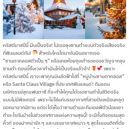
คริสต์มาสปีนี้ ฝันเป็นจริง! ไปเจอลุงซานต้าแบบตัวจริงเสียงจริง
ที่ฟินแลนด์กัน!
สำหรับใครโตมากับฝันอยากเจอ
“ซานตาคลอสตัวเป็น ๆ” หรือเคยห้อยถุงเท้ารอของขวัญจากลุง
ซานต้า ตอนนี้ถึงเวลาทำฝันให้เป็นจริงแล้วจ้า!
เพราะ
คริสต์มาสปีนี้ เราจะพาคุณบินลัดฟ้าไปที่ “หมู่บ้านซานตาคลอส“
หรือ Santa Claus Village ที่ประเทศฟินแลนด์! ดินแดน
มหัศจรรย์สุดแฟนตาซี ที่จะทำให้คุณได้เจอซานต้าในชีวิตจริง
แบบไม่มีฟิลเตอร์ เพราะไม่ใช่แค่บรรยากาศที่สวยปังเหมือนหลุด
ออกมาจากนิทาน แต่จะได้เห็นว่าซานต้าและทีมเอลฟ์ตัวน้อยเขา
ทำอะไรกันบ้างในช่วงเทศกาลแห่งความสุขนี้! จะมีทั้งกิจกรรมสุด
คิ้วท์ ของฝากน่ารัก ๆ และบรรยากาศหนาว ๆ สุดโรแมนติกที่ต้อ