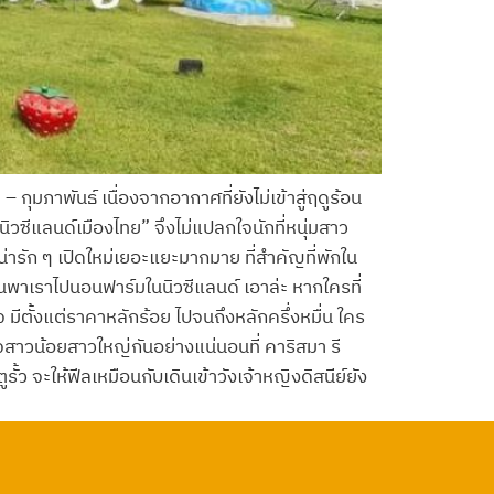
 กุมภาพันธ์ เนื่องจากอากาศที่ยังไม่เข้าสู่ฤดูร้อน
ิวซีแลนด์เมืองไทย” จึงไม่แปลกใจนักที่หนุ่มสาว
น่ารัก ๆ เปิดใหม่เยอะแยะมากมาย ที่สำคัญที่พักใน
อนพาเราไปนอนฟาร์มในนิวซีแลนด์ เอาล่ะ หากใครที่
 มีตั้งแต่ราคาหลักร้อย ไปจนถึงหลักครึ่งหมื่น ใคร
ใจสาวน้อยสาวใหญ่กันอย่างแน่นอนที่ คาริสมา รี
ว จะให้ฟีลเหมือนกับเดินเข้าวังเจ้าหญิงดิสนีย์ยัง