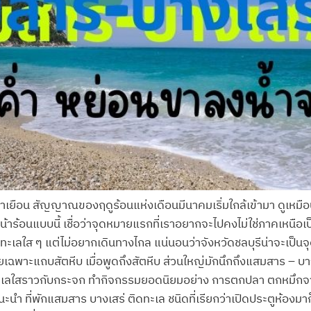
ธ์มาเยือน สัญญาณของฤดูร้อนแห่งเดือนมีนาคมเริ่มใกล้เข้ามา ดูเหมื
 หน้าร้อนแบบนี้ เชื่อว่าจุดหมายแรกที่เราอยากจะไปคงไม่ใช่ภาคเหนือ
ำทะเลใส ๆ แต่ไม่อยากเดินทางไกล แน่นอนว่าจังหวัดชลบุรีน่าจะเป็
โดยเฉพาะแถบสัตหีบ เมื่อพูดถึงสัตหีบ ส่วนใหญ่มักนึกถึงแสมสาร – บ
ำทะเลใสราวกับกระจก ทำกิจกรรมยอดนิยมอย่าง การตกปลา ตกหมึกจากที่
ำ ที่พักแสมสาร บางเสร่ ติดทะเล ชนิดที่เรียกว่าเปิดประตูห้องม