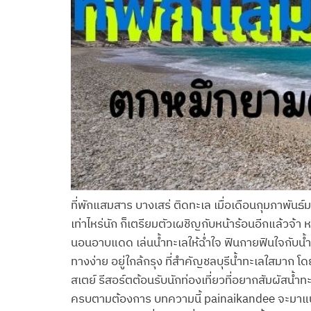
ที่พักแสมสาร บางเสร่ ติดทะเล เมื่อเดือนกุมภาพัน
เท่าไหร่นัก ก็เตรียมตัวเผชิญกับหน้าร้อนอีกแล้วจ้า
นอนอาบแดด เล่นน้ำทะเลให้ฉ่ำใจ ฟินกายฟินใจกับน้
ทางง่าย อยู่ใกล้กรุง ที่สำคัญชลบุรีน้ำทะเลใสมาก 
สเตย์ รีสอร์ตต้อนรับนักท่องเที่ยวที่อยากสัมผัสน้
ครบตามต้องการ บทความนี้ painaikandee จะมาแนะน