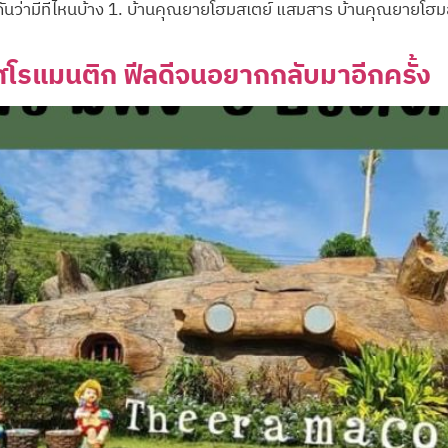
ดูกันว่ามีที่ไหนบ้าง 1. บ้านคุณยายโฮมสเตย์ แสมสาร บ้านคุณยายโฮม
ศโรแมนติก ฟีลดีจนอยากกลับมาอีกครั้ง