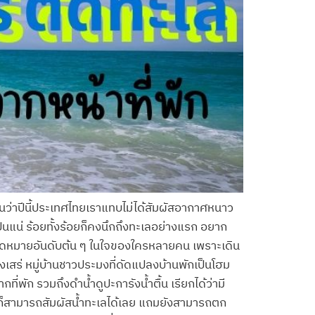
อนว่าปีนี้ประเทศไทยเราแทบไม่ได้สัมผัสอากาศหนาว
เป็นแน่ ร้อยทั้งร้อยก็คงนึกถึงทะเลอย่างแรก อยาก
นจุดหมายอันดับต้น ๆ ในใจของใครหลายคน เพราะเดิน
างเสร่ หมู่บ้านชาวประมงที่ดัดแปลงบ้านพักเป็นโฮม
พัก รวมถึงดำน้ำดูปะการังน้ำตื้น เรียกได้ว่ามี
าก็สามารถสัมผัสน้ำทะเลได้เลย แถมยังสามารถตก