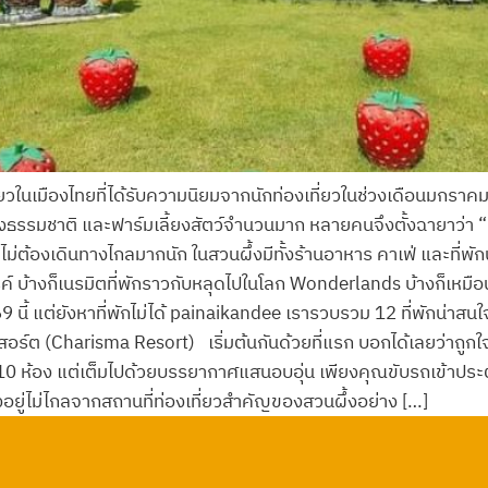
ที่ยวในเมืองไทยที่ได้รับความนิยมจากนักท่องเที่ยวในช่วงเดือนมกราคม –
างธรรมชาติ และฟาร์มเลี้ยงสัตว์จำนวนมาก หลายคนจึงตั้งฉายาว่า “น
 ไม่ต้องเดินทางไกลมากนัก ในสวนผึ้งมีทั้งร้านอาหาร คาเฟ่ และที่พัก
รค์ บ้างก็เนรมิตที่พักราวกับหลุดไปในโลก Wonderlands บ้างก็เหมื
นี้ แต่ยังหาที่พักไม่ได้ painaikandee เรารวบรวม 12 ที่พักน่าสนใจ
 รีสอร์ต (Charisma Resort) เริ่มต้นกันด้วยที่แรก บอกได้เลยว่าถูก
10 ห้อง แต่เต็มไปด้วยบรรยากาศแสนอบอุ่น เพียงคุณขับรถเข้าประตูรั้
งอยู่ไม่ไกลจากสถานที่ท่องเที่ยวสำคัญของสวนผึ้งอย่าง […]