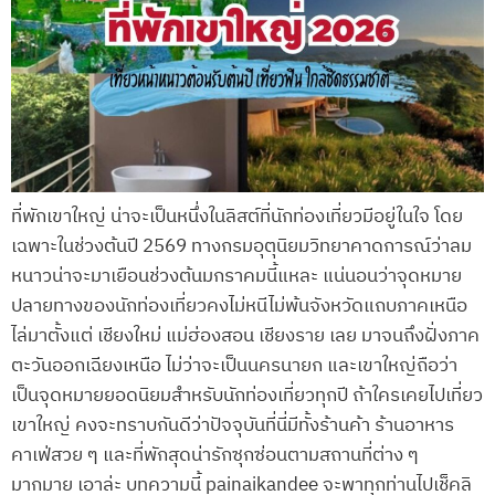
ที่พักเขาใหญ่ น่าจะเป็นหนึ่งในลิสต์ที่นักท่องเที่ยวมีอยู่ในใจ โดย
เฉพาะในช่วงต้นปี 2569 ทางกรมอุตุนิยมวิทยาคาดการณ์ว่าลม
หนาวน่าจะมาเยือนช่วงต้นมกราคมนี้แหละ แน่นอนว่าจุดหมาย
ปลายทางของนักท่องเที่ยวคงไม่หนีไม่พ้นจังหวัดแถบภาคเหนือ
ไล่มาตั้งแต่ เชียงใหม่ แม่ฮ่องสอน เชียงราย เลย มาจนถึงฝั่งภาค
ตะวันออกเฉียงเหนือ ไม่ว่าจะเป็นนครนายก และเขาใหญ่ถือว่า
เป็นจุดหมายยอดนิยมสำหรับนักท่องเที่ยวทุกปี ถ้าใครเคยไปเที่ยว
เขาใหญ่ คงจะทราบกันดีว่าปัจจุบันที่นี่มีทั้งร้านค้า ร้านอาหาร
คาเฟ่สวย ๆ และที่พักสุดน่ารักซุกซ่อนตามสถานที่ต่าง ๆ
มากมาย เอาล่ะ บทความนี้ painaikandee จะพาทุกท่านไปเช็คลิ