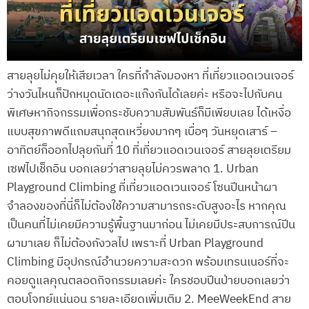
สายลุยไม่คุยให้เสียเวลา ใครที่กำลังมองหา ที่เที่ยวแอดเวนเจอร์
ว่างวันไหนก็ปักหมุดนัดเดอะแก๊งกันได้เลยค่ะ หรือจะไปกับคน
พิเศษหากิจกรรมเพื่อกระชับความสัมพันธ์ก็มีเพียบเลย ได้เหงื่อ
แบบสุขภาพดีแถมสนุกสุดเหวี่ยงมากๆ เบื่อๆ วันหยุดเสาร์ –
อาทิตย์ก็ออกไปลุยกันที่ 10 ที่เที่ยวแอดเวนเจอร์ สายลุยเตรียม
เซฟไปเช็กอิน บอกเลยว่าสายลุยไม่ควรพลาด 1. Urban
Playground Climbing ที่เที่ยวแอดเวนเจอร์ โซนปีนหน้าผา
จำลองของที่นี่ก็ไม่ต้องใช้ความสามารถระดับสูงอะไร หากคุณ
เป็นคนที่ไม่เคยมีความรู้พื้นฐานมาก่อน ไม่เคยมีประสบการณ์ปีน
ผามาเลย ก็ไม่ต้องกังวลไป เพราะที่ Urban Playground
Climbing มีอุปกรณ์อำนวยความสะดวก พร้อมเทรนเนอร์ที่จะ
คอยดูแลคุณตลอดกิจกรรมเลยค่ะ ใครชอบปีนป่ายบอกเลยว่า
ตอบโจทย์แน่นอน รายละเอียดเพิ่มเติม 2. MeeWeekEnd สาย