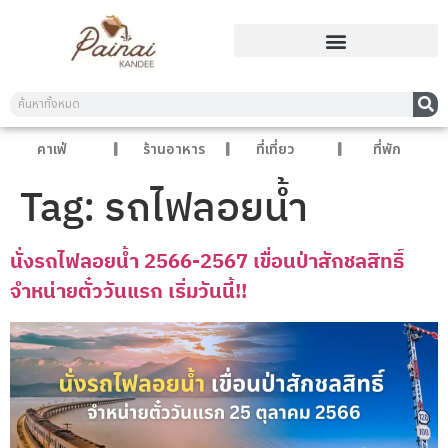
คาเฟ่
ร้านอาหาร
ที่เที่ยว
ที่พัก
Tag:
รถไฟลอยน้ำ
นั่งรถไฟลอยน้ำ 2566-2567 เขื่อนป่าสักชลสิทธิ์
จำหน่ายตั๋ววันแรก เริ่มวันนี้!!