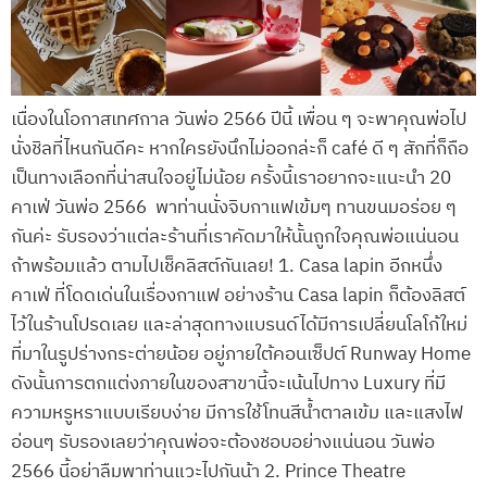
เนื่องในโอกาสเทศกาล วันพ่อ 2566 ปีนี้ เพื่อน ๆ จะพาคุณพ่อไป
นั่งชิลที่ไหนกันดีคะ หากใครยังนึกไม่ออกล่ะก็ café ดี ๆ สักที่ก็ถือ
เป็นทางเลือกที่น่าสนใจอยู่ไม่น้อย ครั้งนี้เราอยากจะแนะนำ 20
คาเฟ่ วันพ่อ 2566 พาท่านนั่งจิบกาแฟเข้มๆ ทานขนมอร่อย ๆ
กันค่ะ รับรองว่าแต่ละร้านที่เราคัดมาให้นั้นถูกใจคุณพ่อแน่นอน
ถ้าพร้อมแล้ว ตามไปเช็คลิสต์กันเลย! 1. Casa lapin อีกหนึ่ง
คาเฟ่ ที่โดดเด่นในเรื่องกาแฟ อย่างร้าน Casa lapin ก็ต้องลิสต์
ไว้ในร้านโปรดเลย และล่าสุดทางแบรนด์ได้มีการเปลี่ยนโลโก้ใหม่
ที่มาในรูปร่างกระต่ายน้อย อยู่ภายใต้คอนเซ็ปต์ Runway Home
ดังนั้นการตกแต่งภายในของสาขานี้จะเน้นไปทาง Luxury ที่มี
ความหรูหราแบบเรียบง่าย มีการใช้โทนสีน้ำตาลเข้ม และแสงไฟ
อ่อนๆ รับรองเลยว่าคุณพ่อจะต้องชอบอย่างแน่นอน วันพ่อ
2566 นี้อย่าลืมพาท่านแวะไปกันน้า 2. Prince Theatre