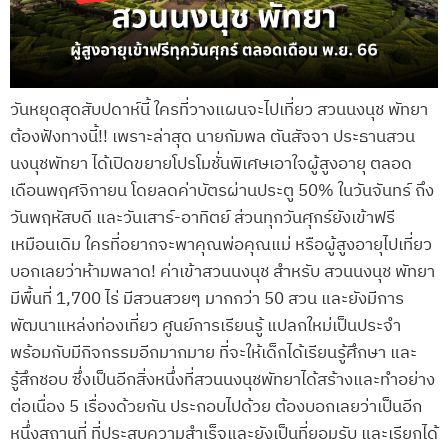
วันหยุดสุดสับปดาห์นี้ ใครที่วางแผนจะไปเที่ยว สวนนงนุช พัทยา
ต้องฟังทางนี้!! เพราะล่าสุด นายกัมพล ตันสัจจา ประธานสวน
นงนุชพัทยา ได้เปิดขยายโปรโมชั่นพิเศษเอาใจผู้สูงอายุ ตลอด
เดือนพฤศจิกายน โดยลดค่าบัตรผ่านประตู 50% ในวันจันทร์ ถึง
วันพฤหัสบดี และวันเสาร์-อาทิตย์ ส่วนทุกวันศุกร์ยังเข้าฟรี
เหมือนเดิม ใครที่อยากจะพาคุณพ่อคุณแม่ หรือผู้สูงอายุไปเที่ยว
บอกเลยว่าห้ามพลาด! ค่าเข้าสวนนงนุช สำหรับ สวนนงนุช พัทยา
มีพื้นที่ 1,700 ไร่ มีสวนสวยๆ มากกว่า 50 สวน และยังมีการ
พัฒนาแหล่งท่องเที่ยว ศูนย์การเรียนรู้ แปลกใหม่เป็นประจำ
พร้อมกับมีกิจกรรมอีกมากมาย ที่จะให้เด็กได้เรียนรู้ศึกษา และ
รู้สึกชอบ ซึ่งเป็นอีกสิ่งหนึ่งที่สวนนงนุชพัทยาได้สร้างและทำอย่าง
ต่อเนื่อง 5 เรื่องด้วยกัน ประกอบไปด้วย ต้องบอกเลยว่าเป็นอีก
หนึ่งสถานที่ ที่ประสบความสำเร็จและยังเป็นที่ยอมรับ และเรียกได้