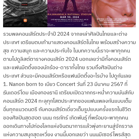
รวมพลคอนเสิร์ตประจำปี 2024 จากเหล่าศิลปินไทยและต่าง
ประเทศ เตรียมตบเท้ามาแสดงคอนเสิร์ตในไทย พร้อมสร้างความ
สุข ความสนุก และความประทับใจ ในบทความนี้เราจะพาทุกคน
ตามไปดูลิสต์ตารางคอนเสิร์ต 2024 บอกเลยว่ามีทั้งคอนเสิร์ต
และแฟนมีตติ้งของนักร้อง-ดาราทั้งไทย รวมถึงศิลปินต่าง
ประเทศ ส่วนจะมีคอนเสิร์ตหรือแฟนมีตติ้งอะไรบ้าง ไปดูกันเลย
1. Nanon born to เบียว Concert วันที่ 23 มีนาคม 2567 ที่
ธันเดอร์โดม เมืองทองธานี เตรียมเปิดฉากกระหน่ำความมันส์กับ
คอนเสิร์ต 2024 ทะลุทุกโสตประสาทของแฟนเพลงกันแบบเต็ม
อิ่มทุกแนวดนตรี กับคอนเสิร์ตเดี่ยวเต็มรูปแบบครั้งแรกในชีวิต
ของศิลปินสุดฮอต นนน กรภัทร์ เกิดพันธุ์ ที่พร้อมจะพาทุกคน
ออกเดินทางไปท่องโลกแห่งจินตนาการแล้วพุ่งทะยานสู่จักรวาล
แห่งความสนุกสุดเหวี่ยง งานนี้บอกเลยว่า นนนมีเซอร์ไพรส์สุด