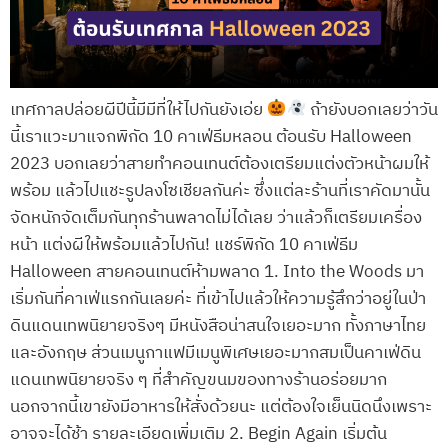
เทศกาลปล่อยผีปีนี้มีมีที่ให้ไปกันยังเอ่ย
ถ้ายังบอกเลยว่าวัน
นี้เราแวะมาแจกพิกัด 10 คาเฟ่ธีมหลอน ต้อนรับ Halloween
2023 บอกเลยว่าสายทำคอนเทนต์ต้องเตรียมแต่งตัวหน้าผมให้
พร้อม แล้วไปแชะรูปลงโซเชียลกันค่ะ ซึ่งแต่ละร้านที่เราคัดมานั้น
จัดหนักจัดเต็มกันทุกร้านพลาดไม่ได้เลย ว่าแล้วก็เตรียมเครื่อง
หน้า แต่งผีให้พร้อมแล้วไปกัน! แชร์พิกัด 10 คาเฟ่ธีม
Halloween สายคอนเทนต์ห้ามพลาด 1. Into the Woods มา
เริ่มกันที่คาเฟ่แรกกันเลยค่ะ ที่เข้าไปแล้วให้ความรู้สึกว่าอยู่ในป่า
ดินแดนเทพนิยายจริงๆ มีหนังสือน่าสนใจเยอะมาก ทั้งภาษาไทย
และอังกฤษ ส่วนเมนูกาแฟมีเมนูพิเศษเยอะมากสมเป็นคาเฟ่ดิน
แดนเทพนิยายจริง ๆ ที่สำคัญขนมของทางร้านอร่อยมาก
นอกจากนี้เขายังมีอาหารให้สั่งด้วยนะ แต่ต้องใจเย็นนิดนึงเพราะ
อาจจะได้ช้า รายละเอียดเพิ่มเติม 2. Begin Again เริ่มต้น