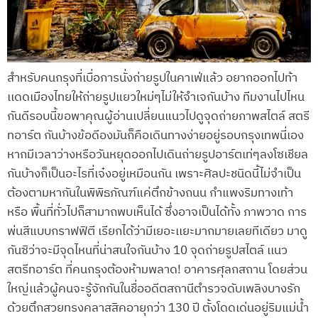
สำหรับคนกรุงที่เบื่อการนั่งถ่ายรูปในคาเฟ่แล้ว อยากออกไปท้า
เเดดเมืองไทยให้ถ่ายรูปแยวใหม่ๆไม่ให้จำเจกันบ้าง ทีมงานไปไหน
กันดีรอบนี้ขอพาคุณผู้อ่านเปลี่ยนแนวไปดูจุดถ่ายภาพสไตล์ สตรี
ทอาร์ต กันบ้างข้อดีองมันก็คือเดินทางง่ายอยู่รอบกรุงเทพนี่เอง
หากมีเวลาว่างหรือวันหยุดออกไปเดินถ่ายรูปอาร์ตเท่ๆลงโซเชียล
กันบ้างก็เป็นอะไรที่เจ๋งอยู่เหมือนกัน เพราะศิลปะชนิดนี้ไม่จำเป็น
ต้องตามหากันในพิพิธภัณฑ์แค่ตึกข้างถนน กำแพงริมทางเท้า
หรือ พื้นที่ทั่วไปก็สามาถพบเห็นได้ ซึ่งอาจเป็นได้ทั้ง ภาพวาด การ
พ่นสีแบบกราฟฟิตี เรียกได้ว่ามีเยอะเเยะมากมายเลยทีเดียว มาดู
กันซิว่าจะมีจุดไหนที่น่าสนใจกันบ้าง 10 จุดถ่ายรูปสไตล์ เเนว
สตรีทอาร์ต ที่คนกรุงต้องห้ามพลาด! อาคารศุลกสถาน โดยส่วน
ใหญ่เเล้วผู้คนจะรู้จักกันในชื่ออดีตสถานีตำรวจดับเพลิงบางรัก
ด้วยตึกสวยทรงคลาสสิคอายุกว่า 130 ปี ตั้งโดดเด่นอยู่ริมแม่น้ำ