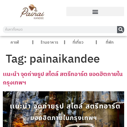
คาเฟ่
ร้านอาหาร
ที่เที่ยว
ที่พัก
Tag:
painaikandee
เเนะนำ จุดถ่ายรูป สไตล์ สตรีทอาร์ต ยอดฮิตภายใน
กรุงเทพฯ