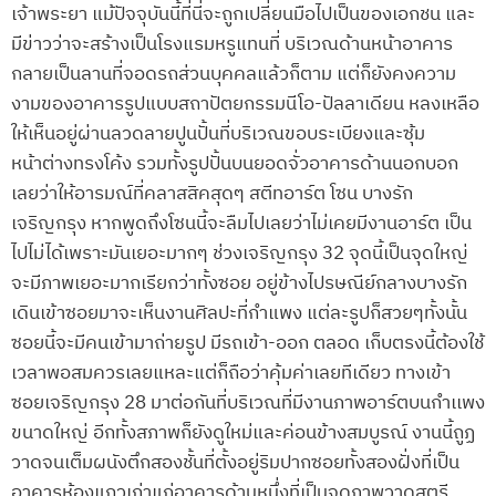
เจ้าพระยา แม้ปัจจุบันนี้ที่นี่จะถูกเปลี่ยนมือไปเป็นของเอกชน และ
มีข่าวว่าจะสร้างเป็นโรงแรมหรูแทนที่ บริเวณด้านหน้าอาคาร
กลายเป็นลานที่จอดรถส่วนบุคคลแล้วก็ตาม แต่ก็ยังคงความ
งามของอาคารรูปแบบสถาปัตยกรรมนีโอ-ปัลลาเดียน หลงเหลือ
ให้เห็นอยู่ผ่านลวดลายปูนปั้นที่บริเวณขอบระเบียงและซุ้ม
หน้าต่างทรงโค้ง รวมทั้งรูปปั้นบนยอดจั่วอาคารด้านนอกบอก
เลยว่าให้อารมณ์ที่คลาสสิคสุดๆ สตีทอาร์ต โซน บางรัก
เจริญกรุง หากพูดถึงโซนนี้จะลืมไปเลยว่าไม่เคยมีงานอาร์ต เป็น
ไปไม่ได้เพราะมันเยอะมากๆ ช่วงเจริญกรุง 32 จุดนี้เป็นจุดใหญ่
จะมีภาพเยอะมากเรียกว่าทั้งซอย อยู่ข้างไปรษณีย์กลางบางรัก
เดินเข้าซอยมาจะเห็นงานศิลปะที่กำแพง แต่ละรูปก็สวยๆทั้งนั้น
ซอยนี้จะมีคนเข้ามาถ่ายรูป มีรถเข้า-ออก ตลอด เก็บตรงนี้ต้องใช้
เวลาพอสมควรเลยแหละแต่ก็ถือว่าคุ้มค่าเลยทีเดียว ทางเข้า
ซอยเจริญกรุง 28 มาต่อกันที่บริเวณที่มีงานภาพอาร์ตบนกำเเพง
ขนาดใหญ่ อีกทั้งสภาพก็ยังดูใหม่และค่อนข้างสมบูรณ์ งานนี้ถูฏ
วาดจนเต็มผนังตึกสองชั้นที่ตั้งอยู่ริมปากซอยทั้งสองฝั่งที่เป็น
อาคารห้องแถวเก่าแก่อาคารด้านหนึ่งที่เป็นจุดภาพวาดสตรี