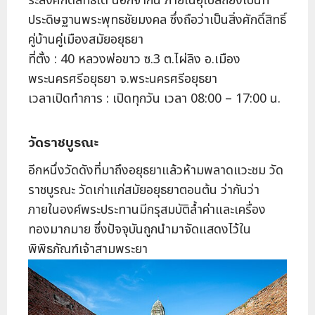
ระสิ่งศักดิ์สิทธิ์ได้ นอกจากนี้ ภายในอุโบสถยังเป็นที่
ประดิษฐานพระพุทธชัยมงคล ซึ่งถือว่าเป็นสิ่งศักดิ์สิทธิ์
คู่บ้านคู่เมืองสมัยอยุธยา
ที่ตั้ง : 40 หลวงพ่อขาว ซ.3 ต.ไผ่ลิง อ.เมือง
พระนครศรีอยุธยา จ.พระนครศรีอยุธยา
เวลาเปิดทำการ : เปิดทุกวัน เวลา 08:00 – 17:00 น.
วัดราชบูรณะ
อีกหนึ่งวัดดังที่มาถึงอยุธยาแล้วห้ามพลาดแวะชม วัด
ราชบูรณะ วัดเก่าแก่สมัยอยุธยาตอนต้น ว่ากันว่า
ภายในองค์พระประทานมีกรุสมบัติล้ำค่าและเครื่อง
ทองมากมาย ซึ่งปัจจุบันถูกนำมาจัดแสดงไว้ใน
พิพิธภัณฑ์เจ้าสามพระยา