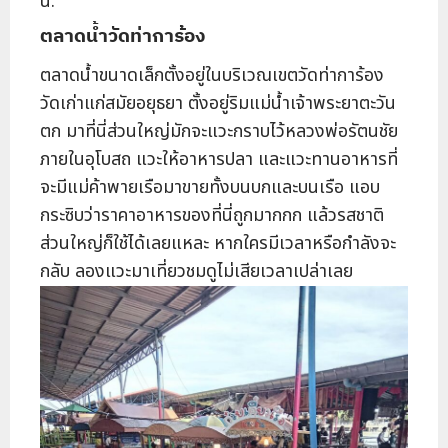
น.
ตลาดน้ำวัดท่าการ้อง
ตลาดน้ำขนาดเล็กตั้งอยู่ในบริเวณเขตวัดท่าการ้อง
วัดเก่าแก่สมัยอยุธยา ตั้งอยู่ริมแม่น้ำเจ้าพระยาตะวัน
ตก มาที่นี่ส่วนใหญ่มักจะแวะกราบไว้หลวงพ่อรัตนชัย
ภายในอุโบสถ แวะให้อาหารปลา และแวะทานอาหารที่
จะมีแม่ค้าพายเรือมาขายทั้งบนบกและบนเรือ แอบ
กระซิบว่าราคาอาหารของที่นี่ถูกมากกก แล้วรสชาติ
ส่วนใหญ่ก็ใช้ได้เลยแหละ หากใครมีเวลาหรือกำลังจะ
กลับ ลองแวะมาเที่ยวชมดูไม่เสียเวลาเปล่าเลย