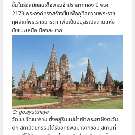
ขึ้นในรัชสมัยสมเด็จพระเจ้าปราสาททอง ปี พ.ศ.
2173 พระองค์ทรงสร้างขึ้นเพื่ออุทิศถวายพระราช
กุศลแก่พระราชมารดา เพื่อเป็นอนุสรณ์สถานแห่ง
ชัยชนะเหนือเมืองละแวก
Cr. go.ayutthaya
วัดไชยวัฒนาราม ตั้งอยู่ริมแม่น้ำเจ้าพระยาฝั่งตะวัน
ตก สถาปัตยกรรมได้รับอิทธิพลมาจากขอม สถานที่