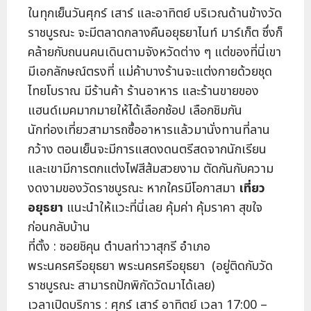
ในทุกเย็นวันศุกร์ เสาร์ และอาทิตย์ บริเวณด้านข้างวัด
ราชบูรณะ จะมีตลาดกลางคืนอยุธยาไนท์ มาร์เก็ต ซึ่งก็
คล้ายกับถนนคนเดินตามจังหวัดต่าง ๆ แต่ของที่นี่เขา
มีเอกลักษณ์ตรงที่ แม่ค้าบางร้านจะแต่งกายด้วยชุด
ไทยโบราณ มีร้านค้า ร้านอาหาร และร้านขายของ
แฮนด์เมคมากมายให้ได้เลือกช้อป เลือกชิมกัน
นักท่องเที่ยวสามารถซื้ออาหารแล้วมานั่งทานที่ลาน
กว้าง ตอนเย็นจะมีการแสดงดนตรีสดจากนักเรียน
และเขามีการตกแต่งไฟสีส้มสวยงาม ตัดกันกับความ
งดงามของวัดราชบูรณะ หากใครมีโอกาสมา
เที่ยว
อยุธยา
แนะนำให้แวะที่นี่เลย คุ้มค่า คุ้มราคา สุขใจ
ก่อนกลับบ้าน
ที่ตั้ง : ซอยชิคุน ตำบลท่าวาสุกรี อำเภอ
พระนครศรีอยุธยา พระนครศรีอยุธยา (อยู่ติดกับวัด
ราชบูรณะ สามารถปักพิกัดวัดมาได้เลย)
เวลาเปิดบริการ : ศุกร์ เสาร์ อาทิตย์ เวลา 17:00 –