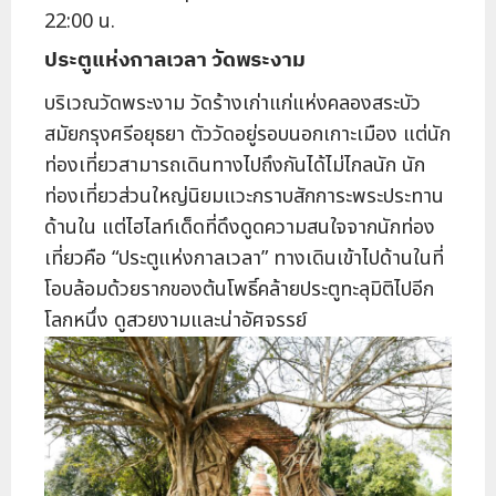
22:00 น.
ประตูแห่งกาลเวลา วัดพระงาม
บริเวณวัดพระงาม วัดร้างเก่าแก่แห่งคลองสระบัว
สมัยกรุงศรีอยุธยา ตัววัดอยู่รอบนอกเกาะเมือง แต่นัก
ท่องเที่ยวสามารถเดินทางไปถึงกันได้ไม่ไกลนัก นัก
ท่องเที่ยวส่วนใหญ่นิยมแวะกราบสักการะพระประทาน
ด้านใน แต่ไฮไลท์เด็ดที่ดึงดูดความสนใจจากนักท่อง
เที่ยวคือ “ประตูแห่งกาลเวลา” ทางเดินเข้าไปด้านในที่
โอบล้อมด้วยรากของต้นโพธิ์คล้ายประตูทะลุมิติไปอีก
โลกหนึ่ง ดูสวยงามและน่าอัศจรรย์