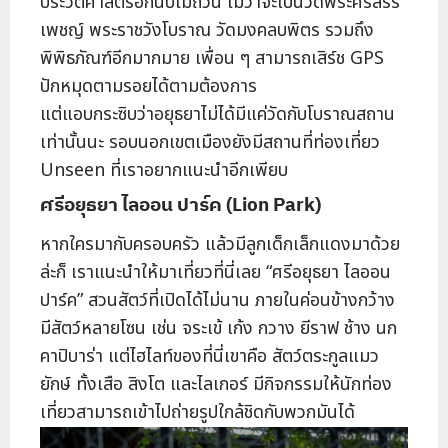
ประวัติศาสตร์อีกนับไม่ถ้วน ไม่ว่าจะเป็นวัดพระศรีสรร
เพชญ์ พระราชวังโบราณ วัดมงคลบพิตร รวมถึง
พิพิธภัณฑ์อีกมากมาย เพื่อน ๆ สามารถเสิร์ช GPS
ปักหมุดตามรอยได้ตามต้องการ
แต่แอบกระซิบว่าอยุธยาไม่ได้มีแค่วัดกับโบราณสถาน
เท่านั้นนะ รอบนอกเขตเมืองยังมีสถานที่ท่องเที่ยว
Unseen ที่เราอยากแนะนำอีกเพียบ
ศรีอยุธยา ไลออน ปาร์ค (
Lion Park)
หากใครมากับครอบครัว แล้วมีลูกเด็กเล็กแดงมาด้วย
ล่ะก็ เราแนะนำให้มาเที่ยวที่นี่เลย “ศรีอยุธยา ไลออน
ปาร์ค” สวนสัตว์ที่เปิดได้ไม่นาน ภายในค่อนข้างกว้าง
มีสัตว์หลายโซน เช่น จระเข้ เก้ง กวาง ยีราฟ ช้าง นก
คาปิบาร่า แต่ไฮไลท์ของที่นี่เขาคือ สัตว์ตระกูลแมว
ยักษ์ ทั้งเสือ สิงโต และไลเกอร์ มีกิจกรรมให้นักท่อง
เที่ยวสามารถเข้าไปถ่ายรูปใกล้ชิดกับพวกมันได้