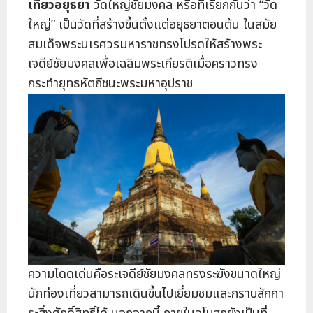
เที่ยวอยุธยา
วัดใหญ่ชัยมงคล หรือที่เรียกกันว่า “วัด
ใหญ่” เป็นวัดที่สร้างขึ้นตั้งแต่อยุธยาตอนต้น ในสมัย
สมเด็จพระนเรศวรมหาราชทรงโปรดให้สร้างพระ
เจดีย์ชัยมงคลเพื่อเฉลิมพระเกียรติเมื่อคราวทรง
กระทำยุทธหัตถีชนะพระมหาอุปราช
ความโดดเด่นคือระเจดีย์ชัยมงคลทรงระฆังขนาดใหญ่
นักท่องเที่ยวสามารถเดินขึ้นไปเยี่ยมชมและกราบสักกา