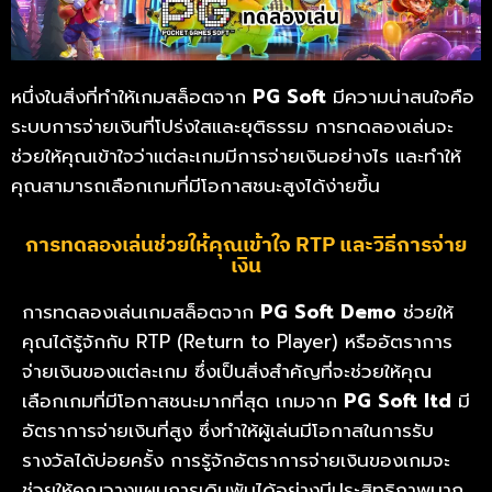
หนึ่งในสิ่งที่ทำให้เกมสล็อตจาก
PG Soft
มีความน่าสนใจคือ
ระบบการจ่ายเงินที่โปร่งใสและยุติธรรม การทดลองเล่นจะ
ช่วยให้คุณเข้าใจว่าแต่ละเกมมีการจ่ายเงินอย่างไร และทำให้
คุณสามารถเลือกเกมที่มีโอกาสชนะสูงได้ง่ายขึ้น
การทดลองเล่นช่วยให้คุณเข้าใจ RTP และวิธีการจ่าย
เงิน
การทดลองเล่นเกมสล็อตจาก
PG Soft Demo
ช่วยให้
คุณได้รู้จักกับ RTP (Return to Player) หรืออัตราการ
จ่ายเงินของแต่ละเกม ซึ่งเป็นสิ่งสำคัญที่จะช่วยให้คุณ
เลือกเกมที่มีโอกาสชนะมากที่สุด เกมจาก
PG Soft ltd
มี
อัตราการจ่ายเงินที่สูง ซึ่งทำให้ผู้เล่นมีโอกาสในการรับ
รางวัลได้บ่อยครั้ง การรู้จักอัตราการจ่ายเงินของเกมจะ
ช่วยให้คุณวางแผนการเดิมพันได้อย่างมีประสิทธิภาพมาก