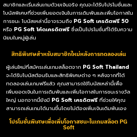
สมาชิกและเริ่มเล่นเกมด้วยเงินจริง คุณจะได้รับโปรโมชั่นและ
โบนัสพิเศษที่ช่วยเพิ่มยอดเงินในการเดิมพันและเพิ่มโอกาสใน
การชนะ โบนัสเหล่านี้อาจรวมถึง
PG Soft เครดิตฟรี 50
หรือ
PG Soft โค้ดเครดิตฟรี
ซึ่งเป็นโปรโมชั่นที่ได้รับความ
นิยมในหมู่ผู้เล่น
สิทธิพิเศษสำหรับสมาชิกใหม่หลังการทดลองเล่น
ผู้เล่นใหม่ที่สมัครเล่นเกมสล็อตจาก
PG Soft Thailand
จะได้รับโบนัสต้อนรับและสิทธิพิเศษต่าง ๆ หลังจากที่ได้
ทดลองเล่นเกมฟรีแล้ว คุณสามารถใช้โบนัสเหล่านี้เพื่อ
เพิ่มยอดเงินในการเดิมพันและเพิ่มโอกาสในการชนะรางวัล
ใหญ่ นอกจากนี้ยังมี
PG Soft เครดิตฟรี
ที่ช่วยให้คุณ
สามารถเล่นเกมได้นานขึ้นโดยไม่ต้องเพิ่มเงินเดิมพันเอง
โปรโมชั่นพิเศษเพื่อเพิ่มโอกาสชนะในเกมสล็อต PG
Soft