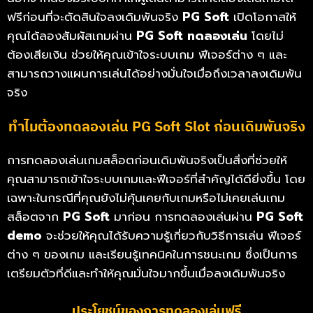
ฟรีก่อนที่จะตัดสินใจลงเดิมพันจริง
PG Soft
เปิดโอกาสให้
คุณได้ลองสัมผัสเกมผ่าน
PG Soft ทดลองเล่น
โดยไม่
ต้องเสียเงิน ช่วยให้คุณเข้าใจระบบเกม ฟีเจอร์ต่าง ๆ และ
สามารถวางแผนการเล่นได้อย่างมั่นใจเมื่อถึงเวลาลงเดิมพัน
จริง
ทำไมต้องทดลองเล่น PG Soft Slot ก่อนเดิมพันจริง
การทดลองเล่นเกมสล็อตก่อนเดิมพันจริงเป็นสิ่งที่ช่วยให้
คุณสามารถเข้าใจระบบเกมและฟีเจอร์ที่สำคัญได้ดียิ่งขึ้น โดย
เฉพาะในกรณีที่คุณยังไม่คุ้นเคยกับเกมหรือไม่เคยเล่นเกม
สล็อตจาก
PG Soft
มาก่อน การทดลองเล่นผ่าน
PG Soft
demo
จะช่วยให้คุณได้รับความรู้เกี่ยวกับวิธีการเล่น ฟีเจอร์
ต่าง ๆ ของเกม และเรียนรู้เทคนิคในการชนะเกม ซึ่งเป็นการ
เตรียมตัวที่ดีและทำให้คุณมั่นใจมากขึ้นเมื่อลงเดิมพันจริง
ประโยชน์ของการทดลองเล่นฟรี