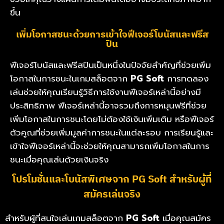
ขึ้น
เพิ่มโอกาสชนะด้วยการเข้าใจฟีเจอร์โบนัสและฟรีส
ปิน
ฟีเจอร์โบนัสและฟรีสปินเป็นหนึ่งในปัจจัยสำคัญที่ช่วยเพิ่ม
โอกาสในการชนะในเกมสล็อตจาก
PG Soft
การทดลอง
เล่นช่วยให้คุณเรียนรู้วิธีการใช้งานฟีเจอร์เหล่านี้อย่างมี
ประสิทธิภาพ ฟีเจอร์เหล่านี้อาจรวมถึงการหมุนฟรีที่ช่วย
เพิ่มโอกาสในการชนะโดยไม่ต้องใช้เงินเพิ่มเติม หรือฟีเจอร์
ตัวคูณที่ช่วยเพิ่มมูลค่าการชนะในแต่ละรอบ การเรียนรู้และ
เข้าใจฟีเจอร์เหล่านี้จะช่วยให้คุณสามารถเพิ่มโอกาสในการ
ชนะเมื่อคุณเล่นด้วยเงินจริง
โปรโมชั่นและโบนัสพิเศษจาก PG Soft สำหรับผู้ที่
สมัครเล่นจริง
สำหรับผู้ที่สนใจเล่นเกมสล็อตจาก
PG Soft
เมื่อคุณสมัคร