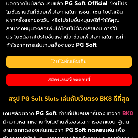
นอกจากโบนัสต้อนรับแล้ว
PG Soft Official
ยังมีโปร
โมชั่นรายวันที่ช่วยเพิ่มโอกาสในการชนะ เช่น โบนัสเงิน
ฝากครั้งแรกของวัน หรือโปรโมชั่นหมุนฟรีที่ทำให้คุณ
สามารถหมุนวงล้อเพิ่มได้โดยไม่ต้องเสียเงิน การใช้
ประโยชน์จากโปรโมชั่นเหล่านี้จะช่วยเพิ่มโอกาสในการทำ
กำไรจากการเล่นเกมสล็อตของ
PG Soft
โปรโมชั่นเพิ่มเติม
สมัครเล่นสล็อตตอนนี้
สรุป PG Soft Slots เล่นกับเว็บตรง BK8 ดีที่สุด
เกมสล็อตจาก
PG Soft
ค่ายที่เป็นลิขสิทธิ์ของแท้จาก
BK8
มีความหลากหลายทั้งในด้านฟีเจอร์และการออกแบบ ผู้เล่น
สามารถทดลองเล่นเกมจาก
PG Soft ทดลองเล่น
เพื่อ