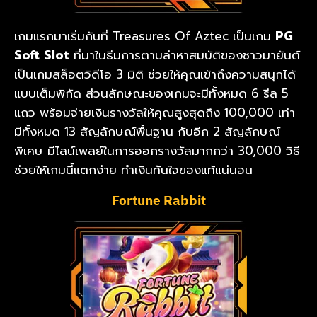
เกมแรกมาเริ่มกันที่ Treasures Of Aztec เป็นเกม
PG
Soft Slot
ที่มาในธีมการตามล่าหาสมบัติของชาวมายันต์
เป็นเกมสล็อตวิดีโอ 3 มิติ ช่วยให้คุณเข้าถึงความสนุกได้
แบบเต็มพิกัด ส่วนลักษณะของเกมจะมีทั้งหมด 6 รีล 5
แถว พร้อมจ่ายเงินรางวัลให้คุณสูงสุดถึง 100,000 เท่า
มีทั้งหมด 13 สัญลักษณ์พื้นฐาน กับอีก 2 สัญลักษณ์
พิเศษ มีไลน์เพลย์ในการออกรางวัลมากกว่า 30,000 วิธี
ช่วยให้เกมนี้แตกง่าย ทำเงินทันใจของแท้แน่นอน
Fortune Rabbit