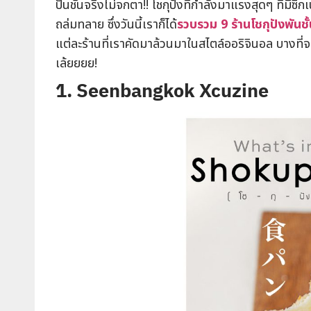
ป็นชั้นจริงไม่จกตา!! โชกุปังที่กำลังมาแรงสุดๆ ที่มีซิ
ถล่มทลาย ซึ่งวันนี้เราก็ได้
รวบรวม
9 ร้านโชกุปังพัน
แต่ละร้านที่เราคัดมาล้วนมาในสไตล์ออริจินอล บางที่จา
เล้ยยยย!
1. Seenbangkok Xcuzine