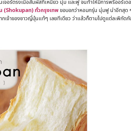
กเนเจอร์ตรงเนื้อสัมผัสที่เหนียว นุ่ม และฟู จนทำให้มีการพรีออร์เดอ
ชั้น (Shokupan) ทั่วกรุงเทพ
ขอบอกว่าหอมกรุ่น นุ่มฟู น่าอีทสุด 
กเจ้าของชาวญี่ปุ่นแท้ๆ เลยทีเดียว ว่าแล้วก็ตามไปดูแต่ละพิกัดกั