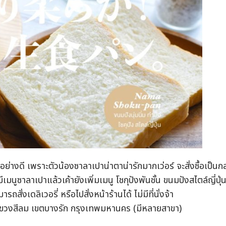
ย่างดี เพราะตัวน้องซาลาเปาน่าตาน่ารักมากเว่อร์ จะสั่งซื้อเป็นก
นูซาลาเปาแล้วเค้ายังเพิ่มเมนู โชกุปังพันชั้น ขนมปังสไตล์ญี่ปุ่
สั่งเดลิเวอรี่ หรือไปสั่งหน้าร้านได้ ไม่มีที่นั่งจ้า
ขวงสีลม เขตบางรัก กรุงเทพมหานคร (มีหลายสาขา)