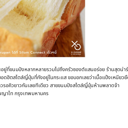
อยู่ที่ขนมปังหลากหลายรวมไปถึงครัวซองต์แสนอร่อย ร้านสุดน่าร
งยอดฮิตสไตล์ญี่ปุ่นที่กังอยู่ในกระแส ขอบอกเลยว่าเนื้อแป้งเหนียวย
ถวรอคิวยาวกันเลยทีเดียว สายขนมปังสไตล์ญี่ปุ่นห้ามพลาดจ้า
ขตพญาไท กรุงเทพมหานคร