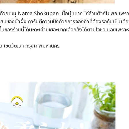
มา ด้วยเมนู Nama Shokupan เนื้อนุ่มมาก ไก่ล้านตัวก็ไม่พอ เพรา
มของน้ำผึ้ง การันตีความปังด้วยการจองคิวที่ต้องรอกันเป็นเดื
ื่นของร้านนี้ได้นะคะเค้ามีเยอะมากเลือกสั่งได้ตามใจชอบเลยเพราะ
หนือ เขตวัฒนา กรุงเทพมหานคร