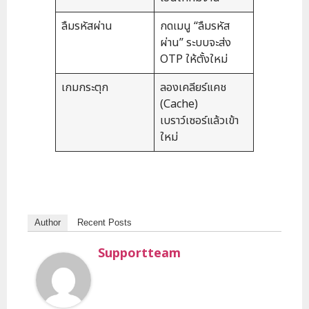
ลืมรหัสผ่าน
กดเมนู “ลืมรหัส
ผ่าน” ระบบจะส่ง
OTP ให้ตั้งใหม่
เกมกระตุก
ลองเคลียร์แคช
(Cache)
เบราว์เซอร์แล้วเข้า
ใหม่
nova88
sora168
z16
queen88
gu899
78win
l86
mgs888
sathu88
Author
Recent Posts
Supportteam