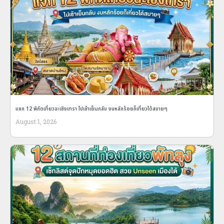
แจก 12 พิกัดเที่ยวฉะเชิงเทรา ไปเช้าเย็นกลับ งบหลักร้อยก็เที่ยวได้สบายๆ
August 1, 2026