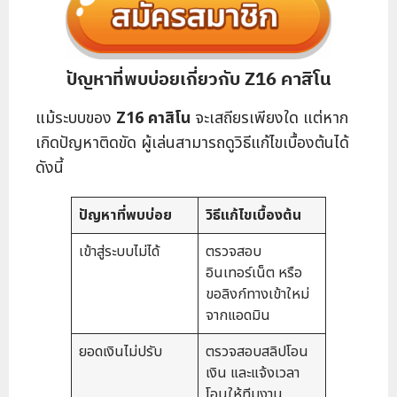
ปัญหาที่พบบ่อยเกี่ยวกับ Z16 คาสิโน
แม้ระบบของ
Z16 คาสิโน
จะเสถียรเพียงใด แต่หาก
เกิดปัญหาติดขัด ผู้เล่นสามารถดูวิธีแก้ไขเบื้องต้นได้
ดังนี้
ปัญหาที่พบบ่อย
วิธีแก้ไขเบื้องต้น
เข้าสู่ระบบไม่ได้
ตรวจสอบ
อินเทอร์เน็ต หรือ
ขอลิงก์ทางเข้าใหม่
จากแอดมิน
ยอดเงินไม่ปรับ
ตรวจสอบสลิปโอน
เงิน และแจ้งเวลา
โอนให้ทีมงาน