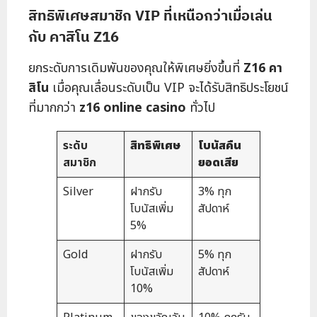
สิทธิพิเศษสมาชิก VIP ที่เหนือกว่าเมื่อเล่น
กับ คาสิโน Z16
ยกระดับการเดิมพันของคุณให้พิเศษยิ่งขึ้นที่
Z16 คา
สิโน
เมื่อคุณเลื่อนระดับเป็น VIP จะได้รับสิทธิประโยชน์
ที่มากกว่า
z16 online casino
ทั่วไป
ระดับ
สิทธิพิเศษ
โบนัสคืน
สมาชิก
ยอดเสีย
Silver
ฝากรับ
3% ทุก
โบนัสเพิ่ม
สัปดาห์
5%
Gold
ฝากรับ
5% ทุก
โบนัสเพิ่ม
สัปดาห์
10%