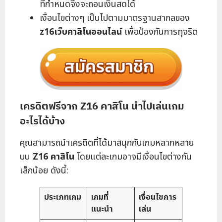
ที่กำหนดจึงจะถอนเงินสดได้
เงื่อนไขต่างๆ เป็นไปตามมาตรฐานสากลของ
z16เว็บคาสิโนออนไลน์
เพื่อป้องกันการทุจริต
เครดิตฟรีจาก Z16 คาสิโน นำไปเล่นเกม
อะไรได้บ้าง
คุณสามารถนำเครดิตที่ได้มาสนุกกับเกมหลากหลาย
บน
Z16 คาสิโน
โดยแต่ละเกมอาจมีเงื่อนไขต่างกัน
เล็กน้อย ดังนี้:
ประเภทเกม
เกมที่
เงื่อนไขการ
แนะนำ
เล่น