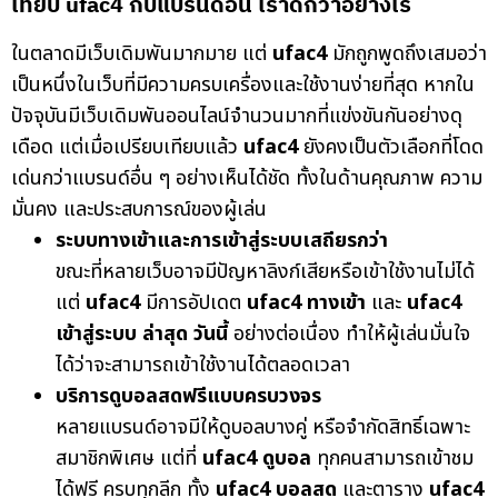
เทียบ ufac4 กับแบรนด์อื่น เราดีกว่าอย่างไร
ในตลาดมีเว็บเดิมพันมากมาย แต่
ufac4
มักถูกพูดถึงเสมอว่า
เป็นหนึ่งในเว็บที่มีความครบเครื่องและใช้งานง่ายที่สุด หากใน
ปัจจุบันมีเว็บเดิมพันออนไลน์จำนวนมากที่แข่งขันกันอย่างดุ
เดือด แต่เมื่อเปรียบเทียบแล้ว
ufac4
ยังคงเป็นตัวเลือกที่โดด
เด่นกว่าแบรนด์อื่น ๆ อย่างเห็นได้ชัด ทั้งในด้านคุณภาพ ความ
มั่นคง และประสบการณ์ของผู้เล่น
ระบบทางเข้าและการเข้าสู่ระบบเสถียรกว่า
ขณะที่หลายเว็บอาจมีปัญหาลิงก์เสียหรือเข้าใช้งานไม่ได้
แต่
ufac4
มีการอัปเดต
ufac4 ทางเข้า
และ
ufac4
เข้าสู่ระบบ ล่าสุด วันนี้
อย่างต่อเนื่อง ทำให้ผู้เล่นมั่นใจ
ได้ว่าจะสามารถเข้าใช้งานได้ตลอดเวลา
บริการดูบอลสดฟรีแบบครบวงจร
หลายแบรนด์อาจมีให้ดูบอลบางคู่ หรือจำกัดสิทธิ์เฉพาะ
สมาชิกพิเศษ แต่ที่
ufac4 ดูบอล
ทุกคนสามารถเข้าชม
ได้ฟรี ครบทุกลีก ทั้ง
ufac4 บอลสด
และตาราง
ufac4