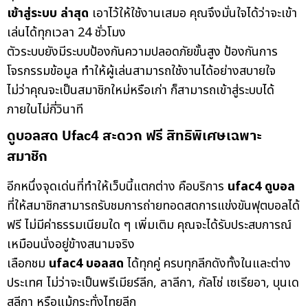
เข้าสู่ระบบ ล่าสุด
เอาไว้ให้ใช้งานเสมอ คุณจึงมั่นใจได้ว่าจะเข้า
เล่นได้ทุกเวลา 24 ชั่วโมง
ตัวระบบยังมีระบบป้องกันความปลอดภัยขั้นสูง ป้องกันการ
โจรกรรมข้อมูล ทำให้ผู้เล่นสามารถใช้งานได้อย่างสบายใจ
ไม่ว่าคุณจะเป็นสมาชิกใหม่หรือเก่า ก็สามารถเข้าสู่ระบบได้
ภายในไม่กี่วินาที
ดูบอลสด Ufac4 สะดวก ฟรี สิทธิพิเศษเฉพาะ
สมาชิก
อีกหนึ่งจุดเด่นที่ทำให้เว็บนี้แตกต่าง คือบริการ
ufac4 ดูบอล
ที่ให้สมาชิกสามารถรับชมการถ่ายทอดสดการแข่งขันฟุตบอลได้
ฟรี ไม่มีค่าธรรมเนียมใด ๆ เพิ่มเติม คุณจะได้รับประสบการณ์
เหมือนนั่งอยู่ข้างสนามจริง
เลือกชม
ufac4 บอลสด
ได้ทุกคู่ ครบทุกลีกดังทั้งในและต่าง
ประเทศ ไม่ว่าจะเป็นพรีเมียร์ลีก, ลาลีกา, กัลโช่ เซเรียอา, บุนเด
สลีกา หรือแม้กระทั่งไทยลีก