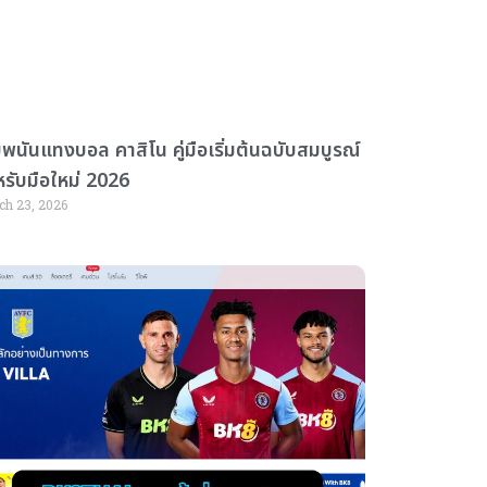
บพนันแทงบอล คาสิโน คู่มือเริ่มต้นฉบับสมบูรณ์
รับมือใหม่ 2026
ch 23, 2026