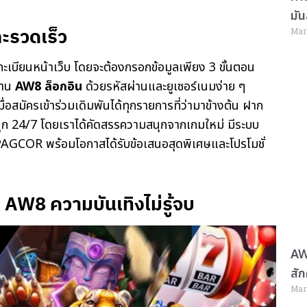
มัน
ะรวดเร็ว
Mar
ะเบียนหน้าเว็บ โดยจะต้องกรอกข้อมูลเพียง 3 ขั้นตอน
้งาน
AW8 ล็อกอิน
ด้วยรหัสผ่านและยูเซอร์เนมง่าย ๆ
บเมื่อสมัครเข้าร่วมเดิมพันได้ทุกรายการที่ว่ามาข้างต้น ฝาก
สนุก 24/7 โดยเราได้คัดสรรความสนุกจากเกมใหม่ มีระบบ
AGCOR พร้อมโอกาสได้รับข้อเสนอสุดพิเศษและโปรโมชั่
W8 ความบันเทิงไม่รู้จบ
AW8
สัก
Mar