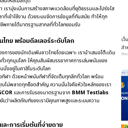
ลื่นไหลไม่สะดุด
ำ เรามุ่งเน้นการสร้างสภาพแวดล้อมที่ยุติธรรมและโปร่งใส
าที่เข้าใช้งาน ด้วยระบบจัดการข้อมูลที่ทันสมัย ทำให้ทุก
ชีพภายใต้มาตรฐานสากลที่ทั่วโลกยอมรับ
เว็
นไทย พร้อมดีลเลอร์ระดับโลก
สำห
องการของนักเดิมพันชาวไทยโดยเฉพาะ เรานำเสนอโต๊ะเดิม
Mar
กทั่วทุกมุมโลก ให้คุณสัมผัสบรรยากาศการเล่นพนันของ
นั่งอยู่ในคาสิโนระดับโลก
ีฬา ด้วยหน้าพนันกีฬาที่จัดเต็มทุกลีกทั่วโลก พร้อม
คุณไม่พลาดทุกช็อตสำคัญ ความมั่นใจคือหัวใจหลักของเรา
GCOR
และการรับรองมาตรฐานจาก
BMM Testlabs
ืนยันว่าผลิตภัณฑ์ของเรามีคุณภาพสูงและระบบความ
ละการเริ่มต้นที่ง่ายดาย