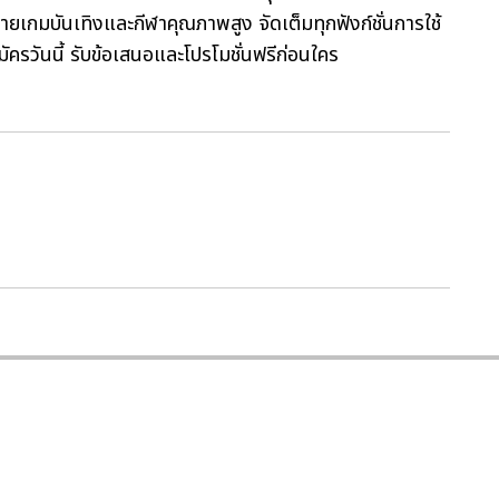
เกมบันเทิงและกีฬาคุณภาพสูง จัดเต็มทุกฟังก์ชั่นการใช้
ัครวันนี้ รับข้อเสนอและโปรโมชั่นฟรีก่อนใคร