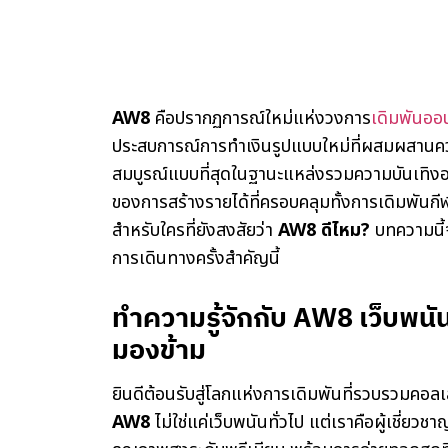
AW8
คือปรากฏการณ์ใหม่แห่งวงการ
เดิมพันออ
ประสบการณ์การทำเงินรูปแบบใหม่ที่ผสมผสานความ
สมบูรณ์แบบที่สุดในฐานะแหล่งรวมความบันเทิงออ
ของการสร้างรายได้ที่ครอบคลุมทั้งการเดิมพันกี
สำหรับใครที่ยังสงสัยว่า
AW8 ดีไหม?
บทความนี้จ
การเดินทางครั้งสำคัญนี้
ทำความรู้จักกับ AW8 เว็บพน
มองข้าม
ยินดีต้อนรับสู่โลกแห่งการเดิมพันที่รวบรวมคอล
AW8
ไม่ใช่แค่เว็บพนันทั่วไป แต่เราคือผู้เชี่ย