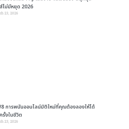
ส์ไม่มีหยุด 2026
ch 23, 2026
 การพนันออนไลน์มิติใหม่ที่คุณต้องลองให้ได้
ครั้งในชีวิต
ch 23, 2026