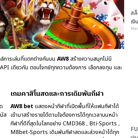
สล
เง
Mar
์การเล่นที่แตกต่างกันบน
AW8
สร้างความสนุกไม่มี
 API เดียวกัน ตอบโจทย์ทุกความต้องการ เลือกลงทุน และ
เกมคาสิโนสดและการเดิมพันกีฬา
อด
AW8 bet
แสดงหน้ากีฬาที่เปิดพื้นที่ให้แฟนกีฬาได้
นัส
เข้ามาสร้างรายได้ตามใจต้องการได้ทุกเวลาบนหน้า
กีฬาที่ดีที่สุดในโลกอย่าง CMD368 , Bti-Sports ,
FU
M8bet-Sports เดิมพันกีฬาสดและล่วงหน้าได้ทุก
ปร