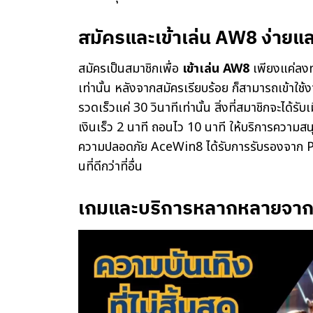
สมัครและเข้าเล่น AW8 ง่ายแล
สมัครเป็นสมาชิกเพื่อ
เข้าเล่น AW8
เพียงแค่ลงท
เท่านั้น หลังจากสมัครเรียบร้อย ก็สามารถเข้าใช
รวดเร็วแค่ 30 วินาทีเท่านั้น สิ่งที่สมาชิกจะได้รั
เงินเร็ว 2 นาที ถอนไว 10 นาที ให้บริการความ
ความปลอดภัย AceWin8 ได้รับการรับรองจาก P
นที่ดีกว่าที่อื่น
เกมและบริการหลากหลายจาก A