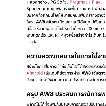
Habanero , PG Soft ,
Pragmatic Play
,
Spadegaming เพื่อสร้างพื้นที่ของเหล่าผู้กล้า
ปั่นจากทั่วทุกมุมโลกให้มาสนุกบนพื้นที่สร้างรางว
อิสระ
AW8 สล็อต
เปิดโอกาสให้ได้สนุกไปกับเกม
สล็อตหลากหลายดีไซน์ ธีมน่าทึ่งกว่า 200 แนว 
เกมแตกเร็ว และ RTP สูงเพื่อสร้างกำไรเต็มที่ ไม่
รางวัล
ความสะดวกสบายในการใช้งาน
สร้างโอกาสในการเข้าถึงเว็บไซต์ได้สะดวกสบายด
Android
เล่นเกมที่ต้องการผ่าน
AW8 เว็บตรง
ง่ายกว่าเดิม ใช้งานสะดวก มีประสิทธิภาพในการ
สรุป AW8 ประสบการณ์การพนัน
พลาดไม่ได้ที่จะพบกับประสบการณ์ความบันเทิงร