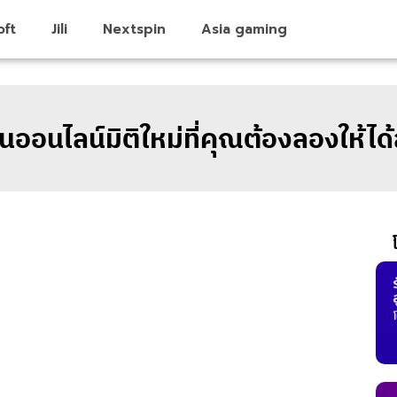
oft
Jili
Nextspin
Asia gaming
อนไลน์มิติใหม่ที่คุณต้องลองให้ได้สั