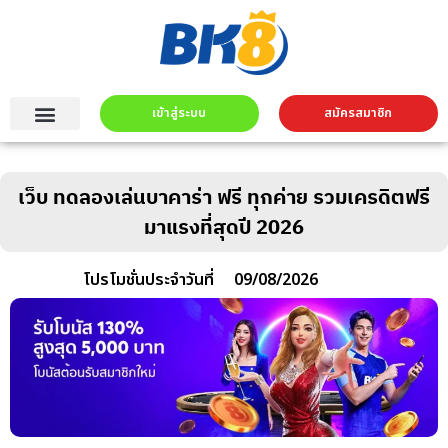
เข้าสู่ระบบ
สมัครสมาชิก
เว็บ ทดลองเล่นบาคาร่า ฟรี ทุกค่าย รวมเครดิตฟรี
มาแรงที่สุดปี 2026
โปรโมชั่นประจำวันที่
09/08/2026