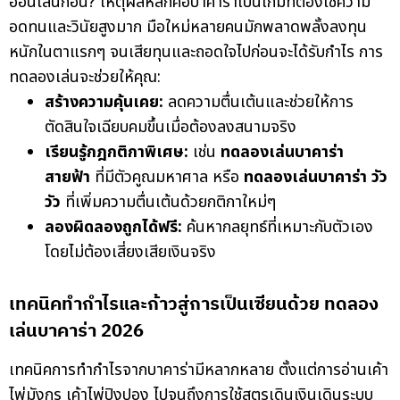
ออนไลน์ก่อน? เหตุผลหลักคือบาคาร่าเป็นเกมที่ต้องใช้ความ
อดทนและวินัยสูงมาก มือใหม่หลายคนมักพลาดพลั้งลงทุน
หนักในตาแรกๆ จนเสียทุนและถอดใจไปก่อนจะได้รับกำไร การ
ทดลองเล่นจะช่วยให้คุณ:
สร้างความคุ้นเคย:
ลดความตื่นเต้นและช่วยให้การ
ตัดสินใจเฉียบคมขึ้นเมื่อต้องลงสนามจริง
เรียนรู้กฎกติกาพิเศษ:
เช่น
ทดลองเล่นบาคาร่า
สายฟ้า
ที่มีตัวคูณมหาศาล หรือ
ทดลองเล่นบาคาร่า วัว
วัว
ที่เพิ่มความตื่นเต้นด้วยกติกาใหม่ๆ
ลองผิดลองถูกได้ฟรี:
ค้นหากลยุทธ์ที่เหมาะกับตัวเอง
โดยไม่ต้องเสี่ยงเสียเงินจริง
เทคนิคทำกำไรและก้าวสู่การเป็นเซียนด้วย ทดลอง
เล่นบาคาร่า 2026
เทคนิคการทำกำไรจากบาคาร่ามีหลากหลาย ตั้งแต่การอ่านเค้า
ไพ่มังกร เค้าไพ่ปิงปอง ไปจนถึงการใช้สูตรเดินเงินเดินระบบ