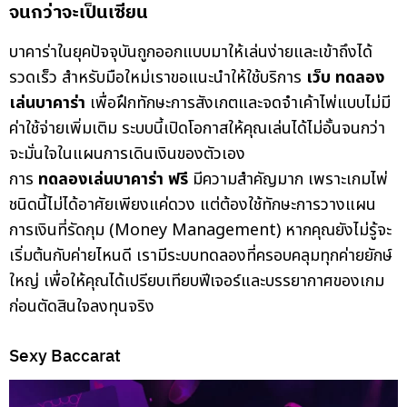
จนกว่าจะเป็นเซียน
บาคาร่าในยุคปัจจุบันถูกออกแบบมาให้เล่นง่ายและเข้าถึงได้
รวดเร็ว สำหรับมือใหม่เราขอแนะนำให้ใช้บริการ
เว็บ ทดลอง
เล่นบาคาร่า
เพื่อฝึกทักษะการสังเกตและจดจำเค้าไพ่แบบไม่มี
ค่าใช้จ่ายเพิ่มเติม ระบบนี้เปิดโอกาสให้คุณเล่นได้ไม่อั้นจนกว่า
จะมั่นใจในแผนการเดินเงินของตัวเอง
การ
ทดลองเล่นบาคาร่า ฟรี
มีความสำคัญมาก เพราะเกมไพ่
ชนิดนี้ไม่ได้อาศัยเพียงแค่ดวง แต่ต้องใช้ทักษะการวางแผน
การเงินที่รัดกุม (Money Management) หากคุณยังไม่รู้จะ
เริ่มต้นกับค่ายไหนดี เรามีระบบทดลองที่ครอบคลุมทุกค่ายยักษ์
ใหญ่ เพื่อให้คุณได้เปรียบเทียบฟีเจอร์และบรรยากาศของเกม
ก่อนตัดสินใจลงทุนจริง
Sexy Baccarat