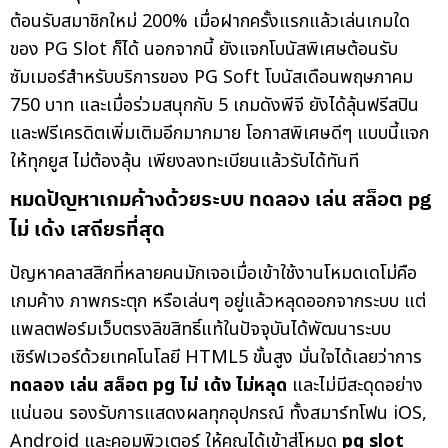
ต้อนรับสมาชิกใหม่ 200% เมื่อฝากครั้งแรกแล้วเล่นเกมใด
ของ PG Slot ก็ได้ นอกจากนี้ ยังแจกโบนัสพิเศษต้อนรับ
ซัมเมอร์สำหรับบริการของ PG Soft โบนัสเดือนพฤษภาคม
750 บาท และเมื่อร่วมสนุกกับ 5 เกมดังพีจี ยังได้ลุ้นฟรีสปิน
และฟรีเครดิตเพิ่มเติมอีกมากมาย โอกาสพิเศษดีๆ แบบนี้แจก
ให้ทุกยูส ไม่ต้องลุ้น เพียงลงทะเบียนแล้วรับได้ทันที
หมดปัญหาเกมค้างด้วยระบบ ทดลอง เล่น สล็อต pg
ไม่ เด้ง เสถียรที่สุด
ปัญหาคลาสสิกที่หลายคนมักเจอเมื่อเข้าใช้งานโหมดเดโม่คือ
เกมค้าง ภาพกระตุก หรือเล่นๆ อยู่แล้วหลุดออกจากระบบ แต่
แพลตฟอร์มเว็บตรงลิขสิทธิ์แท้ในปัจจุบันได้พัฒนาระบบ
เซิร์ฟเวอร์ด้วยเทคโนโลยี HTML5 ขั้นสูง มั่นใจได้เลยว่าการ
ทดลอง เล่น สล็อต pg ไม่ เด้ง ไม่หลุด
และไม่มีสะดุดอย่าง
แน่นอน รองรับการแสดงผลทุกอุปกรณ์ ทั้งสมาร์ทโฟน iOS,
Android และคอมพิวเตอร์ ให้คุณได้เข้าสู่โหมด
pg slot