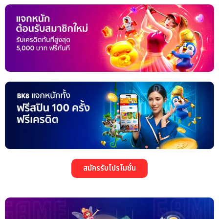
สมัครรับโปรโมชั่น