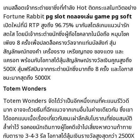
เกมสล็อตเจ้ากระต่ายขาซิ่งที่กำลัง Hot ติดกระแสในทวิตอย่าง
Fortune Rabbit
pg slot ทดลองเล่น game pg soft
เปิดใหม่ที่มี RTP สูงถึง 96.75% มากับสไตล์เกมแนวน่ารัก
สดใส โดยมีเจ้ากระต่ายนักซิ่งผู้ถือโชคลาภในมือถือ หมุนโชค
เพียง 8 ครั้งเพื่อปลดล็อครางวัลจากแท่นบัลลังก์ สุ่ม
สัญลักษณ์ทองคำ เครื่องราง เหรียญทอง ซองแดง และ
แครอท พร้อมกับโอกาสได้ลุ้นสัญลักษณ์รางวัลเงินคูณสูงถึง
500X สุ่มฟรีสปินจากกระต่ายนักซิ่งมากถึง 8 ครั้ง และโอกาส
ชนะมากสุดถึง 5000X
Totem Wonders
Totem Wonders จัดได้ว่าเป็นอีกหนึ่งเกมที่คะแนนรีวิวดี
มาก อาจจะด้วยธีมที่ฉีกแนวจากเกมอื่นในค่ายเดียวกัน ซึ่งเขา
ได้ออกแบบเนื้อเรื่องเกี่ยวกับชนเผ่าลึกลับโบราณที่ซ่อนสมบัติ
ล้ำค่าไว้ รอคอยนักเดินทางผู้โชคดีเข้าไปเสี่ยงหาความท้าทาย
กับตาราง 3-4-3 รีล โอกาสได้ลุ้นเงินรางวัลสูงสุดกว่า 2500X