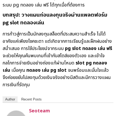
ระบบ pg ทดลอง เล่น ฟรี ได้ทุกเมื่อที่ต้องการ
บทสรุป: วางแผนก่อนลงทุนจริงผ่านแพลตฟอร์ม
pg slot ทดลองเล่น
การก้าวสู่การเป็นนักลงทุนสล็อตที่ประสบความสำเร็จ ไม่ได้
อาศัยแค่เพียงโชคชะตา แต่เกิดจากการเรียนรู้และฝึกฝนอย่าง
สม่ำเสมอ การใช้ประโยชน์จากระบบ
pg slot ทดลอง เล่น ฟรี
จะช่วยให้คุณค้นพบเกมที่เข้ากับสไตล์ของตัวเอง และเข้าใจ
กลไกการจ่ายเงินอย่างถ่องแท้ผ่านโหมด
slot pg ทดลอง
เล่น
เมื่อคุณ
ทดลอง เล่น pg slot
จนพร้อมและมั่นใจแล้ว
จึงค่อยขยับไปลงทุนด้วยเงินจริงอย่างมีสติและมีการวางแผน
การเงินที่รัดกุม
Author
Recent Posts
Seoteam